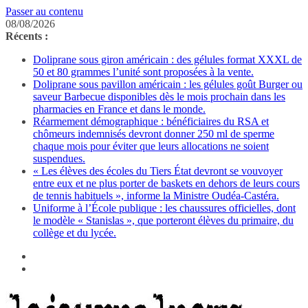
Passer au contenu
08/08/2026
Récents :
Doliprane sous giron américain : des gélules format XXXL de
50 et 80 grammes l’unité sont proposées à la vente.
Doliprane sous pavillon américain : les gélules goût Burger ou
saveur Barbecue disponibles dès le mois prochain dans les
pharmacies en France et dans le monde.
Réarmement démographique : bénéficiaires du RSA et
chômeurs indemnisés devront donner 250 ml de sperme
chaque mois pour éviter que leurs allocations ne soient
suspendues.
« Les élèves des écoles du Tiers État devront se vouvoyer
entre eux et ne plus porter de baskets en dehors de leurs cours
de tennis habituels », informe la Ministre Oudéa-Castéra.
Uniforme à l’École publique : les chaussures officielles, dont
le modèle « Stanislas », que porteront élèves du primaire, du
collège et du lycée.