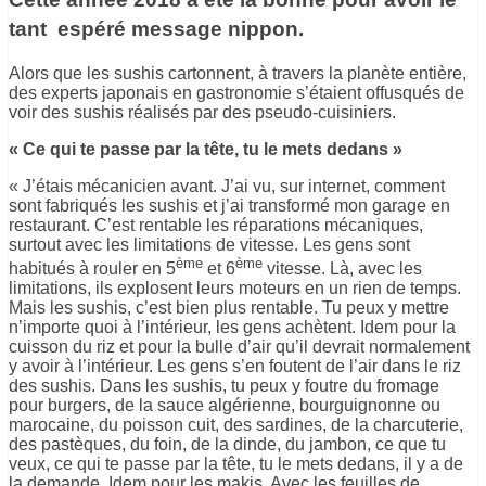
tant espéré message nippon.
Alors que les sushis cartonnent, à travers la planète entière,
des experts japonais en gastronomie s’étaient offusqués de
voir des sushis réalisés par des pseudo-cuisiniers.
« Ce qui te passe par la tête, tu le mets dedans »
« J’étais mécanicien avant. J’ai vu, sur internet, comment
sont fabriqués les sushis et j’ai transformé mon garage en
restaurant. C’est rentable les réparations mécaniques,
surtout avec les limitations de vitesse. Les gens sont
ème
ème
habitués à rouler en 5
et 6
vitesse. Là, avec les
limitations, ils explosent leurs moteurs en un rien de temps.
Mais les sushis, c’est bien plus rentable. Tu peux y mettre
n’importe quoi à l’intérieur, les gens achètent. Idem pour la
cuisson du riz et pour la bulle d’air qu’il devrait normalement
y avoir à l’intérieur. Les gens s’en foutent de l’air dans le riz
des sushis. Dans les sushis, tu peux y foutre du fromage
pour burgers, de la sauce algérienne, bourguignonne ou
marocaine, du poisson cuit, des sardines, de la charcuterie,
des pastèques, du foin, de la dinde, du jambon, ce que tu
veux, ce qui te passe par la tête, tu le mets dedans, il y a de
la demande. Idem pour les makis. Avec les feuilles de