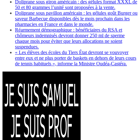
Doliprane sous giron américain : des gélules format XXXL de
50 et 80 grammes l’unité sont proposées à la vente.
Doliprane sous pavillon américain : les gélules goût Burger ou
saveur Barbecue disponibles dès le mois prochain dans les
pharmacies en France et dans le monde.
Réarmement démographique : bénéficiaires du RSA et
chômeurs indemnisés devront donner 250 ml de sperme
chaque mois pour éviter que leurs allocations ne soient
suspendues.
« Les élèves des écoles du Tiers État devront se vouvoyer
entre eux et ne plus porter de baskets en dehors de leurs cours
de tennis habituels », informe la Ministre Oudéa-Castéra.