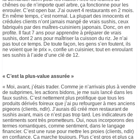
chênes ou de n’importe quel arbre, ça fonctionne pour les
enrouler. C’est open bar. J’ai ouvert 4 restaurants en 2 mois.
En même temps, c’est normal. La plupart des innocents et
crédules clients n’ont jamais mangé de vrais sushis, ceux
fabriqués par des maîtres-cuisiniers japonais. Donc, on en
profite. Il faut 7 ans pour apprendre à préparer de vrais
sushis, dont 2 ans pour maîtriser la cuisson du riz. Je n’ai
pas tout ce temps. De toute façon, les gens s’en foutent, ils
ne voient que le prix », confie un cuisinier, tout en enroulant
ses sushis à l’aide d’une clé de 12.
« C’est la plus-value assurée »
« Moi, avant, j’étais trader. Comme je n’arrivais plus à vendre
de subprimes, les actions bidons, je me suis lancé dans les
faux sushis. C’est nettement plus prolifique que tous les
produits dérivés foireux que j’ai pu refourguer à mes anciens
pigeons (clients, ndlr). J’aurais dû créé mon restaurant de
sushis avant, mais ce n’est pas trop tard. Les indicateurs de
sentiments sont très prometteurs. Oui, nous incorporons des
termes romantiques, comme sentiment, dans le langage
financier. C’est une ruse pour mettre les proies (clients, ndlr)
en confiance. Ça marche toujours. Plus c’est gros et plus ça