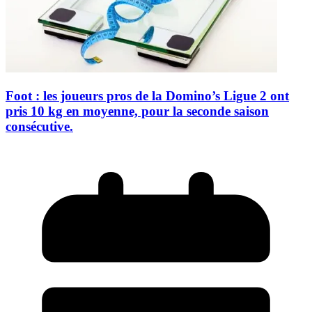
Foot : les joueurs pros de la Domino’s Ligue 2 ont
pris 10 kg en moyenne, pour la seconde saison
consécutive.