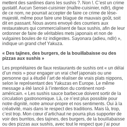
mettent des sardines dans les sushis ?. Non !. C’est un crime
gustatif. Aucun Sensei-cuisinier (maître-cuisinier, ndlr), digne
de ce nom, ne pourrait accepter de faire ce crime de lèse-
majesté, même pour faire une blague de mauvais goût, soit
dit en passant. Nous avons envoyé des courriers aux
restaurateurs qui commercialisent de faux sushis, afin de leur
ordonner de faire de véritables mets japonais et non de
vulgaires boules de riz indigestes. Sayonara (adieu, ndlr) »,
indique un grand chef Yakuza.
« Des tajines, des burgers, de la bouillabaisse ou des
pizzas aux sushis »
Les propriétaires de faux restaurants de sushis ont « un délai
d’un mois » pour engager un vrai chef japonais ou une
personne qui a étudié l’art de réaliser de vrais plats nippons,
selon le représentant des Yakuzas en Europe. Le même
message a été lancé à l’intention du continent nord-
américain. « Les sushis sauce barbecue doivent sortir de la
circulation gastronomique. Là, ce n’est plus possible pour
notre dignité, notre amour-propre et nos sentiments. Oui à la
créativité, mais dans le respect des traditions. Mais là, trop,
c’est trop. Mon cœur d’artichaut ne pourra plus supporter de
voir des burritos, des tajines, des burgers, de la bouillabaisse
ou des pizzas aux sushis, avec tout le respect que j’ai pour