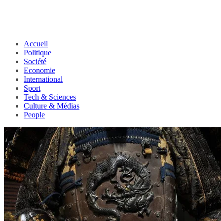
Accueil
Politique
Société
Economie
International
Sport
Tech & Sciences
Culture & Médias
People