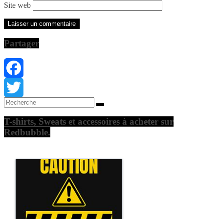
Site web
Partager
Facebook
Twitter
T-shirts, Sweats et accessoires à acheter sur
Redbubble.