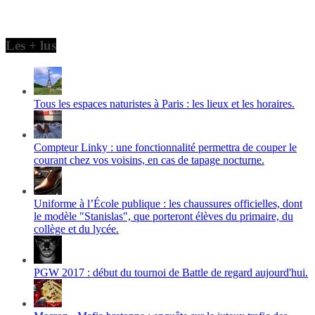
Les + lus
Tous les espaces naturistes à Paris : les lieux et les horaires.
Compteur Linky : une fonctionnalité permettra de couper le
courant chez vos voisins, en cas de tapage nocturne.
Uniforme à l’École publique : les chaussures officielles, dont
le modèle "Stanislas", que porteront élèves du primaire, du
collège et du lycée.
PGW 2017 : début du tournoi de Battle de regard aujourd'hui.