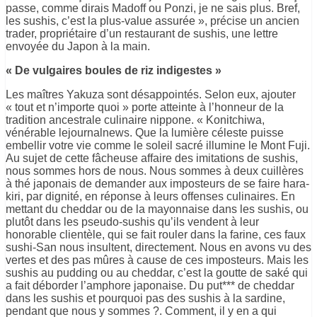
passe, comme dirais Madoff ou Ponzi, je ne sais plus. Bref,
les sushis, c’est la plus-value assurée », précise un ancien
trader, propriétaire d’un restaurant de sushis, une lettre
envoyée du Japon à la main.
« De vulgaires boules de riz indigestes »
Les maîtres Yakuza sont désappointés. Selon eux, ajouter
« tout et n’importe quoi » porte atteinte à l’honneur de la
tradition ancestrale culinaire nippone. « Konitchiwa,
vénérable lejournalnews. Que la lumière céleste puisse
embellir votre vie comme le soleil sacré illumine le Mont Fuji.
Au sujet de cette fâcheuse affaire des imitations de sushis,
nous sommes hors de nous. Nous sommes à deux cuillères
à thé japonais de demander aux imposteurs de se faire hara-
kiri, par dignité, en réponse à leurs offenses culinaires. En
mettant du cheddar ou de la mayonnaise dans les sushis, ou
plutôt dans les pseudo-sushis qu’ils vendent à leur
honorable clientèle, qui se fait rouler dans la farine, ces faux
sushi-San nous insultent, directement. Nous en avons vu des
vertes et des pas mûres à cause de ces imposteurs. Mais les
sushis au pudding ou au cheddar, c’est la goutte de saké qui
a fait déborder l’amphore japonaise. Du put*** de cheddar
dans les sushis et pourquoi pas des sushis à la sardine,
pendant que nous y sommes ?. Comment, il y en a qui