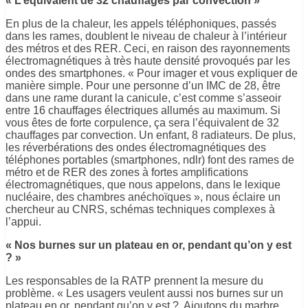
« L’équivalent de 32 chauffages par convection »
En plus de la chaleur, les appels téléphoniques, passés
dans les rames, doublent le niveau de chaleur à l’intérieur
des métros et des RER. Ceci, en raison des rayonnements
électromagnétiques à très haute densité provoqués par les
ondes des smartphones. « Pour imager et vous expliquer de
manière simple. Pour une personne d’un IMC de 28, être
dans une rame durant la canicule, c’est comme s’asseoir
entre 16 chauffages électriques allumés au maximum. Si
vous êtes de forte corpulence, ça sera l’équivalent de 32
chauffages par convection. Un enfant, 8 radiateurs. De plus,
les réverbérations des ondes électromagnétiques des
téléphones portables (smartphones, ndlr) font des rames de
métro et de RER des zones à fortes amplifications
électromagnétiques, que nous appelons, dans le lexique
nucléaire, des chambres anéchoïques », nous éclaire un
chercheur au CNRS, schémas techniques complexes à
l’appui.
« Nos burnes sur un plateau en or, pendant qu’on y est
? »
Les responsables de la RATP prennent la mesure du
problème. « Les usagers veulent aussi nos burnes sur un
plateau en or, pendant qu’on y est ?. Ajoutons du marbre