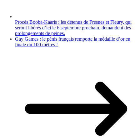
Procès Booba-Kaaris : les détenus de Fresnes et Fleury, qui
seront libérés d’ici le 6 septembre prochain, demandent des
prolongements de peines.
Gay Games : le pénis français remporte la médaille d’or en
finale du 100 mètres !