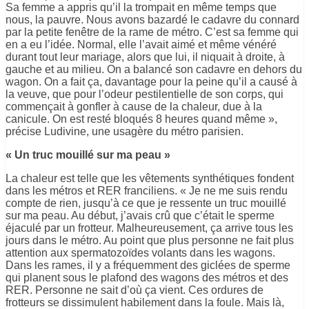
Sa femme a appris qu’il la trompait en même temps que
nous, la pauvre. Nous avons bazardé le cadavre du connard
par la petite fenêtre de la rame de métro. C’est sa femme qui
en a eu l’idée. Normal, elle l’avait aimé et même vénéré
durant tout leur mariage, alors que lui, il niquait à droite, à
gauche et au milieu. On a balancé son cadavre en dehors du
wagon. On a fait ça, davantage pour la peine qu’il a causé à
la veuve, que pour l’odeur pestilentielle de son corps, qui
commençait à gonfler à cause de la chaleur, due à la
canicule. On est resté bloqués 8 heures quand même »,
précise Ludivine, une usagère du métro parisien.
« Un truc mouillé sur ma peau »
La chaleur est telle que les vêtements synthétiques fondent
dans les métros et RER franciliens. « Je ne me suis rendu
compte de rien, jusqu’à ce que je ressente un truc mouillé
sur ma peau. Au début, j’avais crû que c’était le sperme
éjaculé par un frotteur. Malheureusement, ça arrive tous les
jours dans le métro. Au point que plus personne ne fait plus
attention aux spermatozoïdes volants dans les wagons.
Dans les rames, il y a fréquemment des giclées de sperme
qui planent sous le plafond des wagons des métros et des
RER. Personne ne sait d’où ça vient. Ces ordures de
frotteurs se dissimulent habilement dans la foule. Mais là,