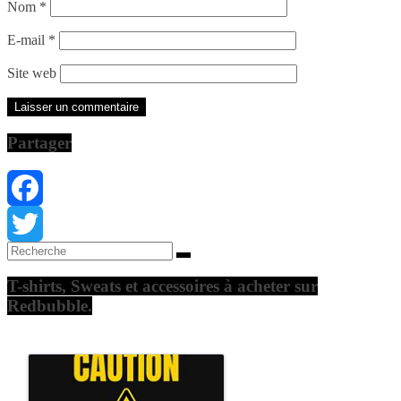
Nom
*
E-mail
*
Site web
Partager
Facebook
Twitter
T-shirts, Sweats et accessoires à acheter sur
Redbubble.