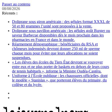
Passer au contenu
08/08/2026
Récents :
Doliprane sous giron américain : des gélules format XXXL de
50 et 80 grammes l’unité sont proposées à la vente.
Doliprane sous pavillon américain : les gélules goût Burger ou
saveur Barbecue disponibles dès le mois prochain dans les
pharmacies en France et dans le monde.
Réarmement démographique : bénéficiaires du RSA et
chômeurs indemnisés devront donner 250 ml de sperme
chaque mois pour éviter que leurs allocations ne soient
suspendues.
« Les élèves des écoles du Tiers État devront se vouvoyer
entre eux et ne plus porter de baskets en dehors de leurs cours
de tennis habituels », informe la Ministre Oudéa-Castéra.
Uniforme à l’École publique : les chaussures officielles, dont
le modèle « Stanislas », que porteront élèves du primaire, du
collège et du lycée.