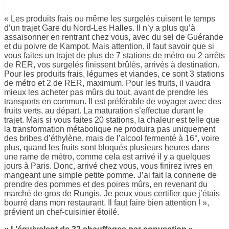
« Les produits frais ou même les surgelés cuisent le temps
d’un trajet Gare du Nord-Les Halles. Il n’y a plus qu’à
assaisonner en rentrant chez vous, avec du sel de Guérande
et du poivre de Kampot. Mais attention, il faut savoir que si
vous faites un trajet de plus de 7 stations de métro ou 2 arrêts
de RER, vos surgelés finissent brûlés, arrivés à destination.
Pour les produits frais, légumes et viandes, ce sont 3 stations
de métro et 2 de RER, maximum. Pour les fruits, il vaudra
mieux les acheter pas mûrs du tout, avant de prendre les
transports en commun. Il est préférable de voyager avec des
fruits verts, au départ. La maturation s’effectue durant le
trajet. Mais si vous faites 20 stations, la chaleur est telle que
la transformation métabolique ne produira pas uniquement
des bribes d’éthylène, mais de l’alcool fermenté à 16°, voire
plus, quand les fruits sont bloqués plusieurs heures dans
une rame de métro, comme cela est arrivé il y a quelques
jours à Paris. Donc, arrivé chez vous, vous finirez ivres en
mangeant une simple petite pomme. J’ai fait la connerie de
prendre des pommes et des poires mûrs, en revenant du
marché de gros de Rungis. Je peux vous certifier que j’étais
bourré dans mon restaurant. Il faut faire bien attention ! »,
prévient un chef-cuisinier étoilé.