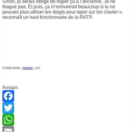
Sinon, je serais obligé de régler ça à l’ancienne. Je ne
blague pas. Et puis, ça m’ennuierait beaucoup si tu ne
pouvais plus utiliser tes doigts pour taper sur ton clavier »,
reconnaît un haut fonctionnaire de la RATP.
Crédit-photo :
pxhere
, cc0.
Partager.
Facebook
Twitter
WhatsApp