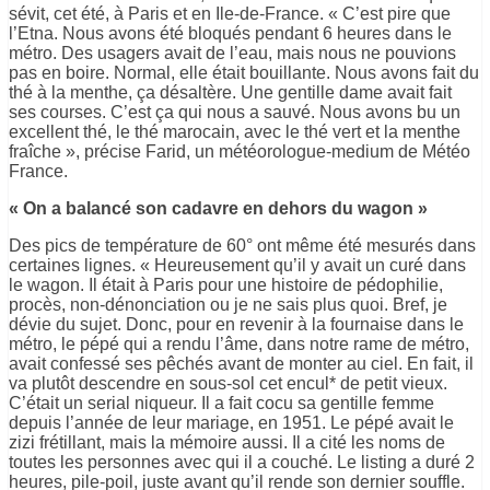
sévit, cet été, à Paris et en Ile-de-France. « C’est pire que
l’Etna. Nous avons été bloqués pendant 6 heures dans le
métro. Des usagers avait de l’eau, mais nous ne pouvions
pas en boire. Normal, elle était bouillante. Nous avons fait du
thé à la menthe, ça désaltère. Une gentille dame avait fait
ses courses. C’est ça qui nous a sauvé. Nous avons bu un
excellent thé, le thé marocain, avec le thé vert et la menthe
fraîche », précise Farid, un météorologue-medium de Météo
France.
« On a balancé son cadavre en dehors du wagon »
Des pics de température de 60° ont même été mesurés dans
certaines lignes. « Heureusement qu’il y avait un curé dans
le wagon. Il était à Paris pour une histoire de pédophilie,
procès, non-dénonciation ou je ne sais plus quoi. Bref, je
dévie du sujet. Donc, pour en revenir à la fournaise dans le
métro, le pépé qui a rendu l’âme, dans notre rame de métro,
avait confessé ses pêchés avant de monter au ciel. En fait, il
va plutôt descendre en sous-sol cet encul* de petit vieux.
C’était un serial niqueur. Il a fait cocu sa gentille femme
depuis l’année de leur mariage, en 1951. Le pépé avait le
zizi frétillant, mais la mémoire aussi. Il a cité les noms de
toutes les personnes avec qui il a couché. Le listing a duré 2
heures, pile-poil, juste avant qu’il rende son dernier souffle.