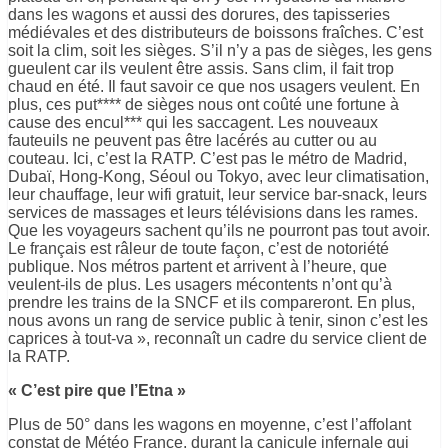
dans les wagons et aussi des dorures, des tapisseries
médiévales et des distributeurs de boissons fraîches. C’est
soit la clim, soit les sièges. S’il n’y a pas de sièges, les gens
gueulent car ils veulent être assis. Sans clim, il fait trop
chaud en été. Il faut savoir ce que nos usagers veulent. En
plus, ces put**** de sièges nous ont coûté une fortune à
cause des encul*** qui les saccagent. Les nouveaux
fauteuils ne peuvent pas être lacérés au cutter ou au
couteau. Ici, c’est la RATP. C’est pas le métro de Madrid,
Dubaï, Hong-Kong, Séoul ou Tokyo, avec leur climatisation,
leur chauffage, leur wifi gratuit, leur service bar-snack, leurs
services de massages et leurs télévisions dans les rames.
Que les voyageurs sachent qu’ils ne pourront pas tout avoir.
Le français est râleur de toute façon, c’est de notoriété
publique. Nos métros partent et arrivent à l’heure, que
veulent-ils de plus. Les usagers mécontents n’ont qu’à
prendre les trains de la SNCF et ils compareront. En plus,
nous avons un rang de service public à tenir, sinon c’est les
caprices à tout-va », reconnaît un cadre du service client de
la RATP.
« C’est pire que l’Etna »
Plus de 50° dans les wagons en moyenne, c’est l’affolant
constat de Météo France, durant la canicule infernale qui