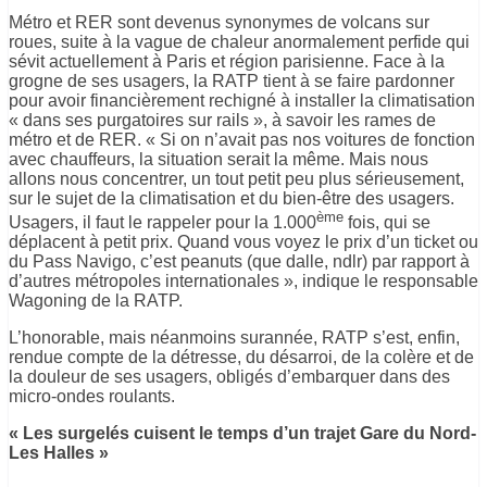
Métro et RER sont devenus synonymes de volcans sur
roues, suite à la vague de chaleur
anormalement perfide qui
sévit actuellement à Paris et région parisienne
. Face à la
grogne de ses usagers, la RATP tient à se faire pardonner
pour avoir financièrement rechigné à installer la climatisation
« dans ses purgatoires sur rails », à savoir les rames de
métro et de RER. « Si on n’avait pas nos voitures de fonction
avec chauffeurs, la situation serait la même. Mais nous
allons nous concentrer, un tout petit peu plus sérieusement,
sur le sujet de la climatisation et du bien-être des usagers.
ème
Usagers, il faut le rappeler pour la 1.000
fois, qui se
déplacent à petit prix. Quand vous voyez le prix d’un ticket ou
du Pass Navigo, c’est peanuts (que dalle, ndlr) par rapport à
d’autres métropoles internationales », indique le responsable
Wagoning de la RATP.
L’honorable, mais néanmoins surannée, RATP s’est, enfin,
rendue compte de la détresse, du désarroi, de la colère et de
la douleur de ses usagers, obligés d’embarquer dans des
micro-ondes roulants.
« Les surgelés cuisent le temps d’un trajet Gare du Nord-
Les Halles »