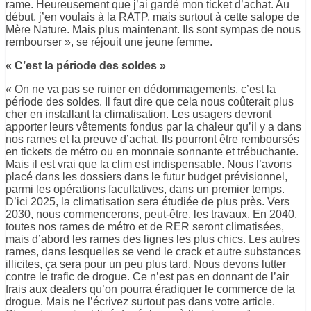
rame. Heureusement que j’ai gardé mon ticket d’achat. Au
début, j’en voulais à la RATP, mais surtout à cette salope de
Mère Nature. Mais plus maintenant. Ils sont sympas de nous
rembourser », se réjouit une jeune femme.
« C’est la période des soldes »
« On ne va pas se ruiner en dédommagements, c’est la
période des soldes. Il faut dire que cela nous coûterait plus
cher en installant la climatisation. Les usagers devront
apporter leurs vêtements fondus par la chaleur qu’il y a dans
nos rames et la preuve d’achat. Ils pourront être remboursés
en tickets de métro ou en monnaie sonnante et trébuchante.
Mais il est vrai que la clim est indispensable. Nous l’avons
placé dans les dossiers dans le futur budget prévisionnel,
parmi les opérations facultatives, dans un premier temps.
D’ici 2025, la climatisation sera étudiée de plus près. Vers
2030, nous commencerons, peut-être, les travaux. En 2040,
toutes nos rames de métro et de RER seront climatisées,
mais d’abord les rames des lignes les plus chics. Les autres
rames, dans lesquelles se vend le crack et autre substances
illicites, ça sera pour un peu plus tard. Nous devons lutter
contre le trafic de drogue. Ce n’est pas en donnant de l’air
frais aux dealers qu’on pourra éradiquer le commerce de la
drogue. Mais ne l’écrivez surtout pas dans votre article.