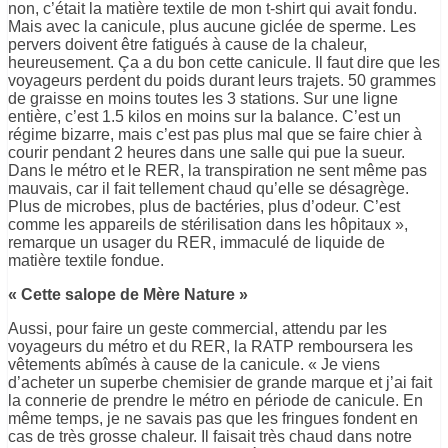
non, c’était la matière textile de mon t-shirt qui avait fondu.
Mais avec la canicule, plus aucune giclée de sperme. Les
pervers doivent être fatigués à cause de la chaleur,
heureusement. Ça a du bon cette canicule. Il faut dire que les
voyageurs perdent du poids durant leurs trajets. 50 grammes
de graisse en moins toutes les 3 stations. Sur une ligne
entière, c’est 1.5 kilos en moins sur la balance. C’est un
régime bizarre, mais c’est pas plus mal que se faire chier à
courir pendant 2 heures dans une salle qui pue la sueur.
Dans le métro et le RER, la transpiration ne sent même pas
mauvais, car il fait tellement chaud qu’elle se désagrège.
Plus de microbes, plus de bactéries, plus d’odeur. C’est
comme les appareils de stérilisation dans les hôpitaux »,
remarque un usager du RER, immaculé de liquide de
matière textile fondue.
« Cette salope de Mère Nature »
Aussi, pour faire un geste commercial, attendu par les
voyageurs du métro et du RER, la RATP remboursera les
vêtements abîmés à cause de la canicule. « Je viens
d’acheter un superbe chemisier de grande marque et j’ai fait
la connerie de prendre le métro en période de canicule. En
même temps, je ne savais pas que les fringues fondent en
cas de très grosse chaleur. Il faisait très chaud dans notre