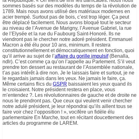
la République. « On vient de finir les barricades. Nous nous
sommes basés sur des modèles du temps de la révolution de
1789. Mais nous avons utilisé des matériaux modernes en
acier trempé. Surtout pas de bois, c’est trop léger. Ça peut
être déplacé facilement. Nous avons bloqué tout le secteur
au niveau de l’Avenue de Marigny, l’Avenue Gabriel, la rue
de l’Elysée et la rue du Faubourg Saint-Honoré. Ils ne
viendront pas le chercher notre adoré président. Emmanuel
Macron a été élu pour 10 ans, minimum. Il restera
constitutionnellement et démocratiquement en fonction, quoi
qu’il arrive au sujet de l’
affaire du gorille impulsif
(Benalla,
ndlr). C’est comme ça qu’on l’appelle au Parlement. S’il veut
prendre ton dessert au restaurant de l’Assemblée nationale,
t’as pas intérêt à dire non. Je le laissais faire et surtout, je ne
le regardais jamais dans les yeux. Ne jamais le faire, ça.
Même certains flics du
GSPR
baissaient les yeux quand ils
le croisaient. Notre président restera en place, vous
m’entendez ?. Les révolutionnaires de gauche et de droite ne
nous le prendront pas. Que ceux qui veulent venir chercher
notre adulé président, je leur répondrai qu’ils aillent tous se
faire voir chez l’opposition ! », vocifère un fidèle élu
parlementaire En Marche, tout en récitant doucettement des
articles du programme de LAREM.