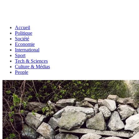
Accueil
Politique
Société
Economie
International
Sport
Tech & Sciences
Culture & Médias
People