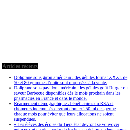
Articles récents
Doliprane sous giron américain : des gélules format XXXL de
50 et 80 grammes l’unité sont proposées à la vente.
Doliprane sous pavillon américain : les gélules goût Burger ou
saveur Barbecue disponibles dès le mois prochain dans les
pharmacies en France et dans le monde.
Réarmement démographique : bénéficiaires du RSA et
chômeurs indemnisés devront donner 250 ml de sperme
chaque mois pour éviter que leurs allocations ne soient
suspendues.
« Les élèves des écoles du Tiers État devront se vouvoyer
entre eux et ne plus porter de baskets en dehors de leurs cours