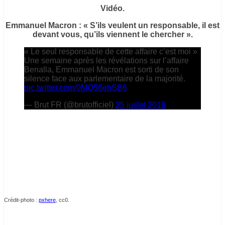
Vidéo.
Emmanuel Macron : « S’ils veulent un responsable, il est
devant vous, qu’ils viennent le chercher ».
« Le seul responsable de cette affaire c’est moi »
Une semaine après les révélations sur l’affaire
Benalla, Emmanuel Macron est sorti de son
silence face aux parlementaire de la majorité.
pic.twitter.com/0MQ56ehSB6
— Brut FR (@brutofficiel)
25 juillet 2018
Crédit-photo :
pxhere
, cc0.