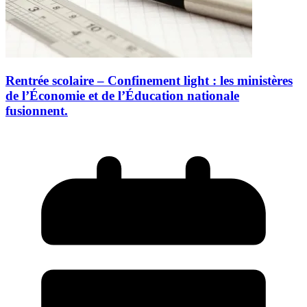
Rentrée scolaire – Confinement light : les ministères
de l’Économie et de l’Éducation nationale
fusionnent.