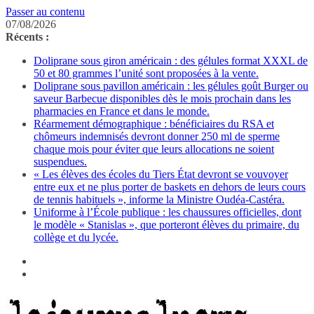
Passer au contenu
07/08/2026
Récents :
Doliprane sous giron américain : des gélules format XXXL de
50 et 80 grammes l’unité sont proposées à la vente.
Doliprane sous pavillon américain : les gélules goût Burger ou
saveur Barbecue disponibles dès le mois prochain dans les
pharmacies en France et dans le monde.
Réarmement démographique : bénéficiaires du RSA et
chômeurs indemnisés devront donner 250 ml de sperme
chaque mois pour éviter que leurs allocations ne soient
suspendues.
« Les élèves des écoles du Tiers État devront se vouvoyer
entre eux et ne plus porter de baskets en dehors de leurs cours
de tennis habituels », informe la Ministre Oudéa-Castéra.
Uniforme à l’École publique : les chaussures officielles, dont
le modèle « Stanislas », que porteront élèves du primaire, du
collège et du lycée.