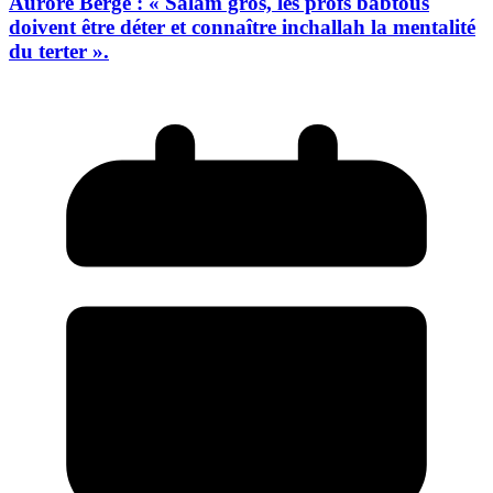
Aurore Bergé : « Salam gros, les profs babtous
doivent être déter et connaître inchallah la mentalité
du terter ».