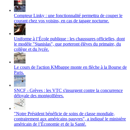
Compteur Linky : une fonctionnalité permettra de couper le
courant chez vos voisins, en cas de tapage nocturne.
Uniforme à l’École publique : les chaussures officielles, dont
le modèle "Stanislas", que porteront élèves du primaire, du
collège et du lycée.
Le cours de l'action KMbappe monte en flèche à la Bourse de
Paris.
SNCF - Grèves : les VTC s'insurgent contre la concurrence
déloyale des montgolfières.
"Notre Président bénéficie de soins de classe mondiale,
contrairement aux américains pauvres", a indiqué le ministère
américain de l’Économie et de la Santé.