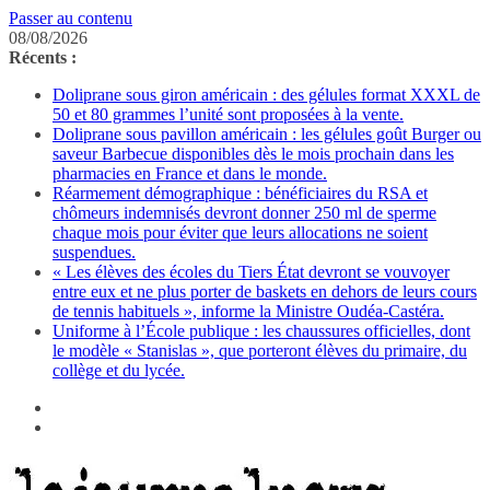
Passer au contenu
08/08/2026
Récents :
Doliprane sous giron américain : des gélules format XXXL de
50 et 80 grammes l’unité sont proposées à la vente.
Doliprane sous pavillon américain : les gélules goût Burger ou
saveur Barbecue disponibles dès le mois prochain dans les
pharmacies en France et dans le monde.
Réarmement démographique : bénéficiaires du RSA et
chômeurs indemnisés devront donner 250 ml de sperme
chaque mois pour éviter que leurs allocations ne soient
suspendues.
« Les élèves des écoles du Tiers État devront se vouvoyer
entre eux et ne plus porter de baskets en dehors de leurs cours
de tennis habituels », informe la Ministre Oudéa-Castéra.
Uniforme à l’École publique : les chaussures officielles, dont
le modèle « Stanislas », que porteront élèves du primaire, du
collège et du lycée.