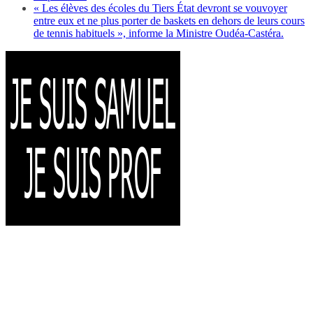
« Les élèves des écoles du Tiers État devront se vouvoyer
entre eux et ne plus porter de baskets en dehors de leurs cours
de tennis habituels », informe la Ministre Oudéa-Castéra.