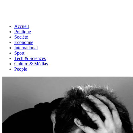
Accueil
Politique
Société
Economie
International
Sport
Tech & Sciences
Culture & Médias
People