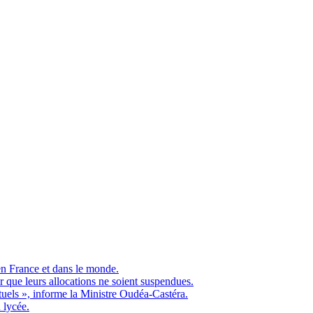
en France et dans le monde.
ue leurs allocations ne soient suspendues.
ituels », informe la Ministre Oudéa-Castéra.
 lycée.