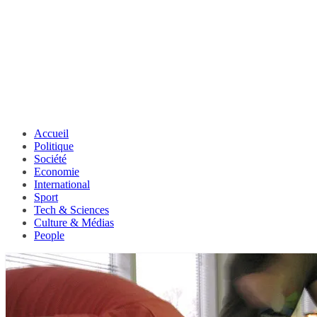
Accueil
Politique
Société
Economie
International
Sport
Tech & Sciences
Culture & Médias
People