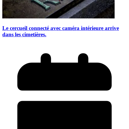
Le cercueil connecté avec caméra intérieure arrive
dans les cimetières.