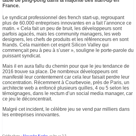
table de ping-pong dans la majorité des start-up en
France.
Le syndicat professionnel des french start-up, regroupant
plus de 60.000 entreprises innovantes en a fait l’annonce ce
matin. « Cela fait un peu de bruit, les développeurs sont
parfois agacés, mais les community managers, les web
designers, les chefs de produits et les référenceurs en sont
friands. Cela maintien cet esprit Silicon Valley qui
commençait peu à peu à s’user », souligne le porte-parole du
puissant syndicat.
Mais il en aura fallu du chemin pour que le jeu tendance de
2016 trouve sa place. De nombreux développeurs ont
manifesté leur contentement car cela leur faisait perdre leur
concentration. Récemment à Courbevoie, près de Paris, un
architecte web a enfoncé plusieurs quilles, 4 ou 5 selon les
témoignages, dans le rectum d’un social media manager, car
ce jeu le déconcentrait.
Malgré cet incident, le célèbre jeu se vend par milliers dans
les entreprises innovantes.
Crédit photo :
Alexander Kastler
, cc by-sa 2.5.