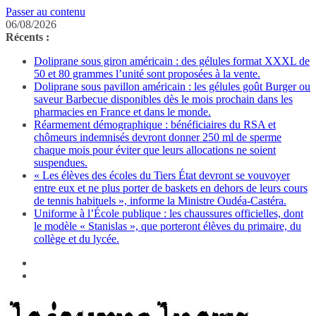
Passer au contenu
06/08/2026
Récents :
Doliprane sous giron américain : des gélules format XXXL de
50 et 80 grammes l’unité sont proposées à la vente.
Doliprane sous pavillon américain : les gélules goût Burger ou
saveur Barbecue disponibles dès le mois prochain dans les
pharmacies en France et dans le monde.
Réarmement démographique : bénéficiaires du RSA et
chômeurs indemnisés devront donner 250 ml de sperme
chaque mois pour éviter que leurs allocations ne soient
suspendues.
« Les élèves des écoles du Tiers État devront se vouvoyer
entre eux et ne plus porter de baskets en dehors de leurs cours
de tennis habituels », informe la Ministre Oudéa-Castéra.
Uniforme à l’École publique : les chaussures officielles, dont
le modèle « Stanislas », que porteront élèves du primaire, du
collège et du lycée.