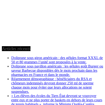
Articles récents
Doliprane sous giron américain : des gélules format XXXL de
50 et 80 grammes l’unité sont proposées à la vente.
Doliprane sous pavillon américain : les gélules goût Burger ou
saveur Barbecue disponibles dès le mois prochain dans les
pharmacies en France et dans le monde.
Réarmement démographique : bénéficiaires du RSA et
chômeurs indemnisés devront donner 250 ml de sperme
chaque mois pour éviter que leurs allocations ne soient
suspendues.
« Les élèves des écoles du Tiers État devront se vouvoyer
entre eux et ne plus porter de baskets en dehors de leurs cours
de tennis habituels », informe la Ministre Oudéa-Castéra.