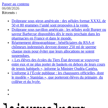
Passer au contenu
06/08/2026
Récents :
Doliprane sous giron américain : des gélules format XXXL de
50 et 80 grammes l’unité sont proposées à la vente.
Doliprane sous pavillon américain : les gélules goût Burger ou
saveur Barbecue disponibles dès le mois prochain dans les
pharmacies en France et dans le monde.
Réarmement démographique : bénéficiaires du RSA et
chômeurs indemnisés devront donner 250 ml de sperme
chaque mois pour éviter que leurs allocations ne soient
suspendues.
« Les élèves des écoles du Tiers État devront se vouvoyer
entre eux et ne plus porter de baskets en dehors de leurs cours
de tennis habituels », informe la Ministre Oudéa-Castéra.
Uniforme à l’École publique : les chaussures officielles, dont
le modèle « Stanislas », que porteront élèves du primaire, du
collège et du lycée.