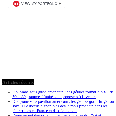
Articles récents
Doliprane sous giron américain : des gélules format XXXL de
50 et 80 grammes l’unité sont proposées à la vente.
Doliprane sous pavillon américain : les gélules goût Burger ou
saveur Barbecue disponibles dès le mois prochain dans les
pharmacies en France et dans le monde.
Réarmement démographique : bénéficiaires du RSA et