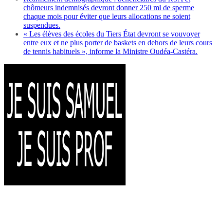
chômeurs indemnisés devront donner 250 ml de sperme
chaque mois pour éviter que leurs allocations ne soient
suspendues.
« Les élèves des écoles du Tiers État devront se vouvoyer
entre eux et ne plus porter de baskets en dehors de leurs cours
de tennis habituels », informe la Ministre Oudéa-Castéra.