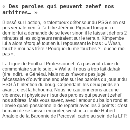
« Des paroles qui peuvent zehef nos
arbitres… »
Blessé sur l’action, le talentueux défenseur du PSG s’en est
pris verbalement à l’arbitre Jérémie Pignard lorsque ce
dernier lui a demandé de se lever sinon il le laissait dehors 2
minutes si les soigneurs rentraient sur le terrain. Kimpembe
lui a alors rétorqué tout en lui repoussant le bras : « Wesh,
touche-moi pas frère ! Pourquoi tu me touches ? Touche-moi
pas ».
La Ligue de Football Professionnel n’a pas voulu faire de
commentaire sur le sujet. « Walla, il nous a trop fait dahak
(rire, ndlr), le Général. Mais nous n’avons pas jugé
nécessaire d’ouvrir une enquête sur les paroles du joueur du
PSG à l’intention du boug. Cependant, les deux pieds en
avant : c’est la hchouma. Nous ne cautionnerons aucune
violence, ni physique ni sur des paroles qui peuvent zehef
nos arbitres. Mais vous savez, avec l’amour du ballon rond et
l’envie quasi-passionnelle de repartir avec les 3 points : c’est
humain de se laisser emporter, wesh », a confié Hubert
Anatole de la Baronnie de Perceval, cadre au sein de la LFP.