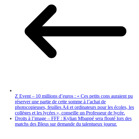
Z Event – 10 millions d’euros : « Ces petits cons auraient pu
réserver une partie de cette somme à l’achat de
photocopieuses, feuilles A4 et ordinateurs pour les écoles, les
collèges et les lycées », conseille un Professeur de lycée.
Droits à l’image – FFF : Kylian Mbappé sera flouté lors des
matchs des Bleus sur demande du talentueux joueur.