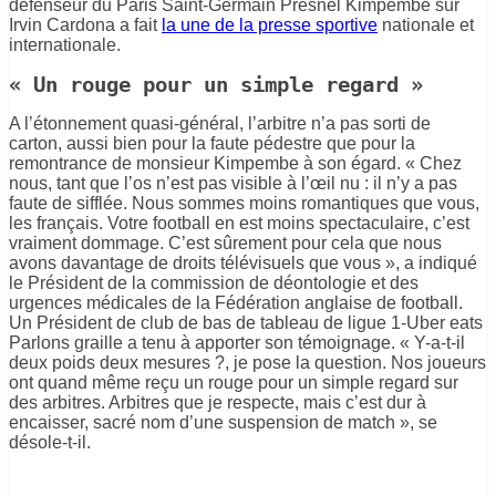
défenseur du Paris Saint-Germain Presnel Kimpembe sur
Irvin Cardona a fait
la une de la presse sportive
nationale et
internationale.
« Un rouge pour un simple regard »
A l’étonnement quasi-général, l’arbitre n’a pas sorti de
carton, aussi bien pour la faute pédestre que pour la
remontrance de monsieur Kimpembe à son égard. « Chez
nous, tant que l’os n’est pas visible à l’œil nu : il n’y a pas
faute de sifflée. Nous sommes moins romantiques que vous,
les français. Votre football en est moins spectaculaire, c’est
vraiment dommage. C’est sûrement pour cela que nous
avons davantage de droits télévisuels que vous », a indiqué
le Président de la commission de déontologie et des
urgences médicales de la Fédération anglaise de football.
Un Président de club de bas de tableau de ligue 1-Uber eats
Parlons graille a tenu à apporter son témoignage. « Y-a-t-il
deux poids deux mesures ?, je pose la question. Nos joueurs
ont quand même reçu un rouge pour un simple regard sur
des arbitres. Arbitres que je respecte, mais c’est dur à
encaisser, sacré nom d’une suspension de match », se
désole-t-il.