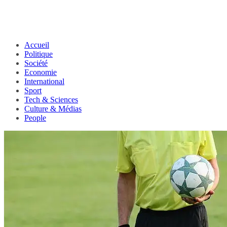
Accueil
Politique
Société
Economie
International
Sport
Tech & Sciences
Culture & Médias
People