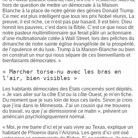
hors de question de mettre un démocrate à la Maison
Blanche à la place de notre génie des génies Donald Trump.
Ce mec est plus intelligent que tous les prix Nobel réunis. La
preuve, il est riche, ce n’est pas par hasard. Il est béni. Dieu
honnit les pauvres, c’est dans la Bible. C’est ce que nous dit
notre pasteur multimillionnaire qui ferait pâlir un actionnaire
d’une multinationale cotée à Wall Street, lors des prêches du
dimanche de notre sainte église évangéliste de la prospérité,
de l’opulence et du luxe. Trump à la Maison-Blanche ou bien
on construit un mur qui nous sépare de ces bienveillants et
bienfaisants démocrates. »
« Marcher torse-nu avec les bras en
l’air, bien visibles »
Les habitants démocrates des États concernés sont dépités.
« Je vais aller sur la côte Est ou la côte Ouest, je m’en fiche.
Du moment que je suis loin de tous ces tarés. Sinon je crois
que j’irai dans le Minnesota. J’ai un cousin qui me trouvera
du travail, vu que j’ai démissionné ce matin », prévient un
américain psychologiquement normal.
« Moi, je me barre d’ici et je vais vivre au Texas, explique un
habitant de Phoenix dans l’Arizona. Les gens d’ici ont osé