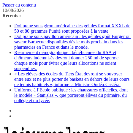
Passer au contenu
10/08/2026
Récents :
Doliprane sous giron américain : des gélules format XXXL de
50 et 80 grammes l’unité sont proposées à la vente.
Doliprane sous pavillon américain : les gélules goût Burger ou
saveur Barbecue disponibles dès le mois prochain dans les
pharmacies en France et dans le monde.
Réarmement démographique : bénéficiaires du RSA et
chômeurs indemnisés devront donner 250 ml de sperme
chaque mois pour éviter que leurs allocations ne soient
suspendues.
« Les élèves des écoles du Tiers État devront se vouvoyer
entre eux et ne plus porter de baskets en dehors de leurs cours
de tennis habituels », informe la Ministre Oudéa-Castéra.
Uniforme à l’École publique : les chaussures officielles, dont
le modèle « Stanislas », que porteront élèves du primaire, du
collège et du lycée.