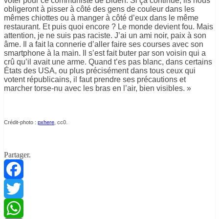
voter pour ce communiste de Biden. Si ça continue, ils nous
obligeront à pisser à côté des gens de couleur dans les
mêmes chiottes ou à manger à côté d’eux dans le même
restaurant. Et puis quoi encore ? Le monde devient fou. Mais
attention, je ne suis pas raciste. J’ai un ami noir, paix à son
âme. Il a fait la connerie d’aller faire ses courses avec son
smartphone à la main. Il s’est fait buter par son voisin qui a
crû qu’il avait une arme. Quand t’es pas blanc, dans certains
États des USA, ou plus précisément dans tous ceux qui
votent républicains, il faut prendre ses précautions et
marcher torse-nu avec les bras en l’air, bien visibles. »
Crédit-photo :
pxhere
, cc0.
Partager.
Facebook
Twitter