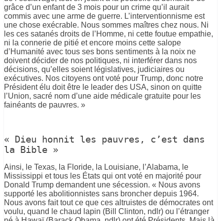
grâce d’un enfant de 3 mois pour un crime qu’il aurait
commis avec une arme de guerre. L’interventionnisme est
une chose exécrable. Nous sommes maîtres chez nous. Ni
les ces satanés droits de l’Homme, ni cette foutue empathie,
ni la connerie de pitié et encore moins cette salope
d’Humanité avec tous ses bons sentiments à la noix ne
doivent décider de nos politiques, ni interférer dans nos
décisions, qu’elles soient législatives, judiciaires ou
exécutives. Nos citoyens ont voté pour Trump, donc notre
Président élu doit être le leader des USA, sinon on quitte
l’Union, sacré nom d’une aide médicale gratuite pour les
fainéants de pauvres. »
« Dieu honnit les pauvres, c’est dans
la Bible »
Ainsi, le Texas, la Floride, la Louisiane, l’Alabama, le
Mississippi et tous les États qui ont voté en majorité pour
Donald Trump demandent une sécession. « Nous avons
supporté les abolitionnistes sans broncher depuis 1964.
Nous avons fait tout ce que ces altruistes de démocrates ont
voulu, quand le chaud lapin (Bill Clinton, ndlr) ou l’étranger
né à Hawaï (Barack Obama, ndlr) ont été Présidents. Mais là,