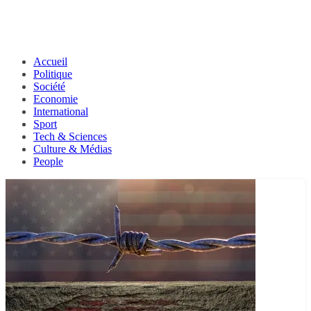
Accueil
Politique
Société
Economie
International
Sport
Tech & Sciences
Culture & Médias
People