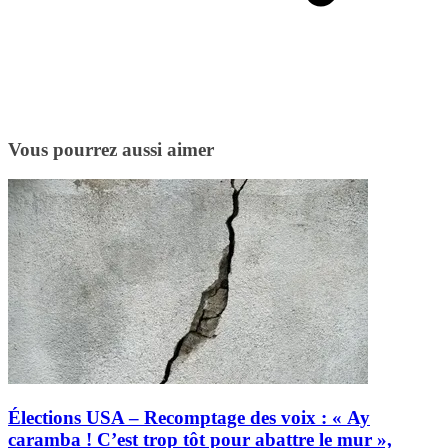
Vous pourrez aussi aimer
Élections USA – Recomptage des voix : « Ay
caramba ! C’est trop tôt pour abattre le mur »,