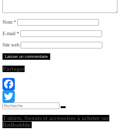
Nom
*
E-mail
*
Site web
Partager
Facebook
Twitter
T-shirts, Sweats et accessoires à acheter sur
Redbubble.