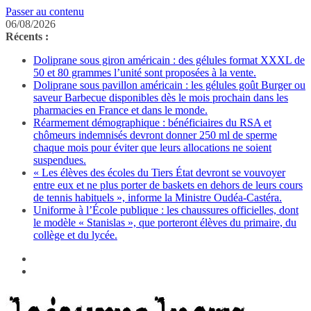
Passer au contenu
06/08/2026
Récents :
Doliprane sous giron américain : des gélules format XXXL de
50 et 80 grammes l’unité sont proposées à la vente.
Doliprane sous pavillon américain : les gélules goût Burger ou
saveur Barbecue disponibles dès le mois prochain dans les
pharmacies en France et dans le monde.
Réarmement démographique : bénéficiaires du RSA et
chômeurs indemnisés devront donner 250 ml de sperme
chaque mois pour éviter que leurs allocations ne soient
suspendues.
« Les élèves des écoles du Tiers État devront se vouvoyer
entre eux et ne plus porter de baskets en dehors de leurs cours
de tennis habituels », informe la Ministre Oudéa-Castéra.
Uniforme à l’École publique : les chaussures officielles, dont
le modèle « Stanislas », que porteront élèves du primaire, du
collège et du lycée.