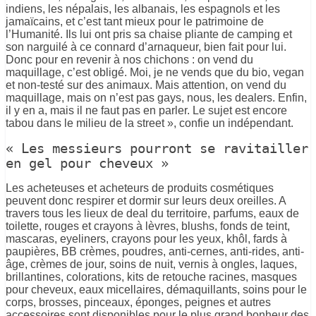
indiens, les népalais, les albanais, les espagnols et les
jamaïcains, et c’est tant mieux pour le patrimoine de
l’Humanité. Ils lui ont pris sa chaise pliante de camping et
son narguilé à ce connard d’arnaqueur, bien fait pour lui.
Donc pour en revenir à nos chichons : on vend du
maquillage, c’est obligé. Moi, je ne vends que du bio, vegan
et non-testé sur des animaux. Mais attention, on vend du
maquillage, mais on n’est pas gays, nous, les dealers. Enfin,
il y en a, mais il ne faut pas en parler. Le sujet est encore
tabou dans le milieu de la street », confie un indépendant.
« Les messieurs pourront se ravitailler
en gel pour cheveux »
Les acheteuses et acheteurs de produits cosmétiques
peuvent donc respirer et dormir sur leurs deux oreilles. A
travers tous les lieux de deal du territoire, parfums, eaux de
toilette, rouges et crayons à lèvres, blushs, fonds de teint,
mascaras, eyeliners, crayons pour les yeux, khôl, fards à
paupières, BB crèmes, poudres, anti-cernes, anti-rides, anti-
âge, crèmes de jour, soins de nuit, vernis à ongles, laques,
brillantines, colorations, kits de retouche racines, masques
pour cheveux, eaux micellaires, démaquillants, soins pour le
corps, brosses, pinceaux, éponges, peignes et autres
accessoires sont disponibles pour le plus grand bonheur des