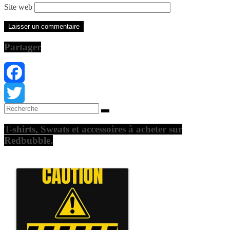
Site web
Partager
Facebook
Twitter
T-shirts, Sweats et accessoires à acheter sur
Redbubble.