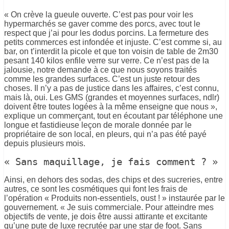
« On crève la gueule ouverte. C’est pas pour voir les
hypermarchés se gaver comme des porcs, avec tout le
respect que j’ai pour les dodus porcins. La fermeture des
petits commerces est infondée et injuste. C’est comme si, au
bar, on t’interdit la picole et que ton voisin de table de 2m30
pesant 140 kilos enfile verre sur verre. Ce n’est pas de la
jalousie, notre demande à ce que nous soyons traités
comme les grandes surfaces. C’est un juste retour des
choses. Il n’y a pas de justice dans les affaires, c’est connu,
mais là, oui. Les GMS (grandes et moyennes surfaces, ndlr)
doivent être toutes logées à la même enseigne que nous »,
explique un commerçant, tout en écoutant par téléphone une
longue et fastidieuse leçon de morale donnée par le
propriétaire de son local, en pleurs, qui n’a pas été payé
depuis plusieurs mois.
« Sans maquillage, je fais comment ? »
Ainsi, en dehors des sodas, des chips et des sucreries, entre
autres, ce sont les cosmétiques qui font les frais de
l’opération « Produits non-essentiels, oust ! » instaurée par le
gouvernement. « Je suis commerciale. Pour atteindre mes
objectifs de vente, je dois être aussi attirante et excitante
qu’une pute de luxe recrutée par une star de foot. Sans