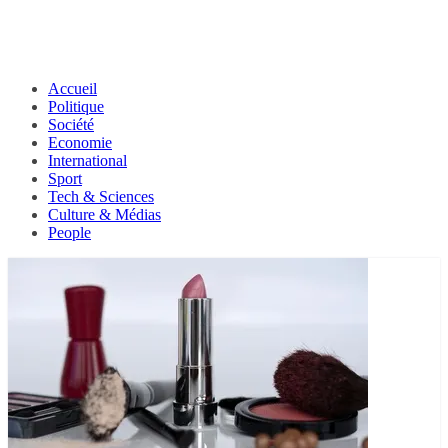
Accueil
Politique
Société
Economie
International
Sport
Tech & Sciences
Culture & Médias
People