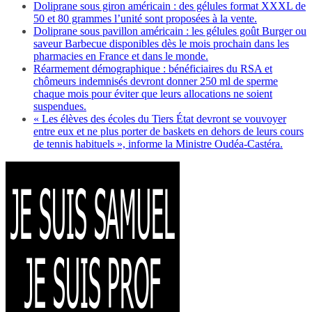
Doliprane sous giron américain : des gélules format XXXL de
50 et 80 grammes l’unité sont proposées à la vente.
Doliprane sous pavillon américain : les gélules goût Burger ou
saveur Barbecue disponibles dès le mois prochain dans les
pharmacies en France et dans le monde.
Réarmement démographique : bénéficiaires du RSA et
chômeurs indemnisés devront donner 250 ml de sperme
chaque mois pour éviter que leurs allocations ne soient
suspendues.
« Les élèves des écoles du Tiers État devront se vouvoyer
entre eux et ne plus porter de baskets en dehors de leurs cours
de tennis habituels », informe la Ministre Oudéa-Castéra.