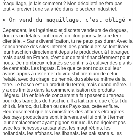
maquillage, je fais comment ? Mon décolleté ne fera pas
tout », prévient une salariée dans le secteur industriel.
« On vend du maquillage, c’est obligé »
Cependant, les ingénieux et discrets vendeurs de drogues,
douces ou létales, ont trouvé un filon pour satisfaire leur
clientèle. « Sans diversification, tu ne peux pas durer. Avec la
concurrence des sites internet, des particuliers se font livrer
leur haschich directement depuis le producteur, à l’étranger,
mais aussi en France, c’est dur de tenir financièrement pour
nous. De nombreux retraités se sont mis à cultiver des plants
de cannabis. Les ingrats. Dire que ce sont nous qui leur
avons appris à discerner du vrai shit premium de celui
frelaté, avec du cirage, du henné, du sable ou même de la
terre. Le hasch est un produit du terroir, mais quand même. Il
y a des limites dans la commercialisation de produits
illégaux. Un enfoiré de concurrent a fait passer du terreau
pour des barrettes de haschich. Il a fait croire que c’était du
shit du Maroc, du Liban ou des Pays-bas, cette enflure.
Heureusement que les ministères des affaires étrangères
des pays producteurs sont intervenus et lui ont fait fermer
leur emplacement ayant pignon sur rue. Ils ne rigolent pas
avec les richesses artisanales, les maghrébins, les
hollandais, les afghans, les libanais, les pakistanais, les