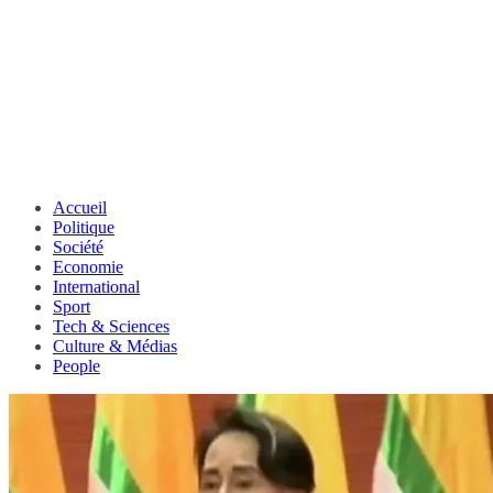
Accueil
Politique
Société
Economie
International
Sport
Tech & Sciences
Culture & Médias
People