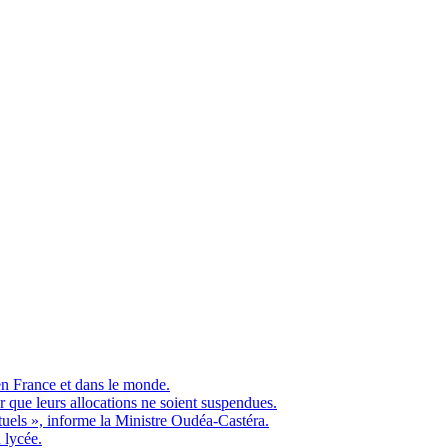
en France et dans le monde.
ue leurs allocations ne soient suspendues.
ituels », informe la Ministre Oudéa-Castéra.
 lycée.