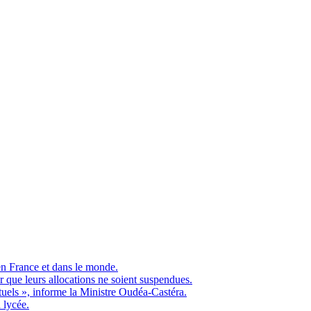
en France et dans le monde.
ue leurs allocations ne soient suspendues.
ituels », informe la Ministre Oudéa-Castéra.
 lycée.