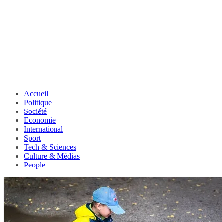
Accueil
Politique
Société
Economie
International
Sport
Tech & Sciences
Culture & Médias
People