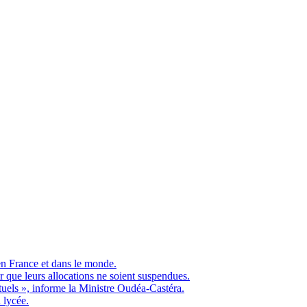
en France et dans le monde.
ue leurs allocations ne soient suspendues.
ituels », informe la Ministre Oudéa-Castéra.
 lycée.