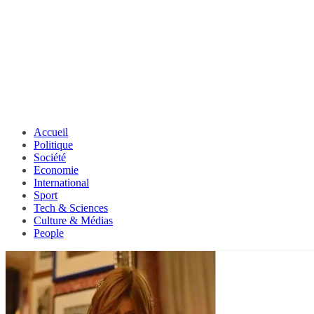
Accueil
Politique
Société
Economie
International
Sport
Tech & Sciences
Culture & Médias
People