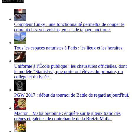
Compteur Linky : une fonctionnalité permettra de couper le
courant chez vos voisins, en cas de tapage nocturne.
Tous les espaces naturistes à Paris : les lieux et les horaires.
Uniforme à l’École publique : les chaussures officielles, dont
le modèle "Stanislas", que porteront élèves du primaire, du
collège et du lycée.
PGW 2017 : début du tournoi de Battle de regard aujourd'hui.
Macron - Mafia bretonne : enquête sur le juteux trafic des
crêpes et galettes de contrebande de la Breizh Mafia.