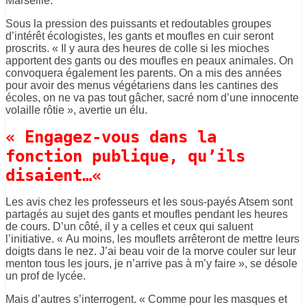
Marseille.
Sous la pression des puissants et redoutables groupes
d’intérêt écologistes, les gants et moufles en cuir seront
proscrits.
« Il y aura des heures de colle si les mioches
apportent des gants ou des moufles en peaux animales.
On
convoquera également les parents.
On a mis des années
pour avoir des menus végétariens dans les cantines des
écoles, on ne va pas tout gâcher, sacré nom d’une innocente
volaille rôtie », avertie un élu.
«
Engagez-vous dans la
fonction publique, qu’ils
disaient…
«
Les avis chez les professeurs et les sous-payés
Atsem
sont
partagés au sujet des gants et
moufles
pendant les heures
de cours.
D’un côté, il y a celles et ceux qui saluent
l’initiative.
« Au moins, les mouflets arrêteront de mettre leurs
doigts dans le nez.
J’ai beau voir de la morve couler sur leur
menton tous les jours, je n’arrive pas à m’y faire », se désole
un prof de lycée.
Mais d’autres s’interrogent.
« Comme pour les masques et