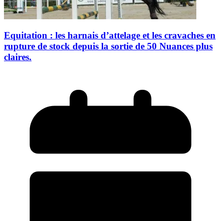
Equitation : les harnais d’attelage et les cravaches en
rupture de stock depuis la sortie de 50 Nuances plus
claires.