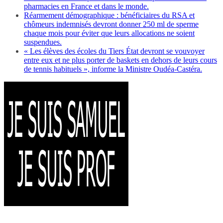
pharmacies en France et dans le monde.
Réarmement démographique : bénéficiaires du RSA et
chômeurs indemnisés devront donner 250 ml de sperme
chaque mois pour éviter que leurs allocations ne soient
suspendues.
« Les élèves des écoles du Tiers État devront se vouvoyer
entre eux et ne plus porter de baskets en dehors de leurs cours
de tennis habituels », informe la Ministre Oudéa-Castéra.