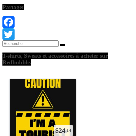
Partager
Facebook
Twitter
T-shirts, Sweats et accessoires à acheter sur
Redbubble.