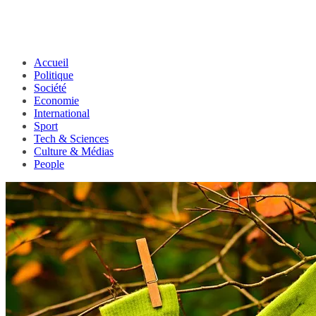
Accueil
Politique
Société
Economie
International
Sport
Tech & Sciences
Culture & Médias
People