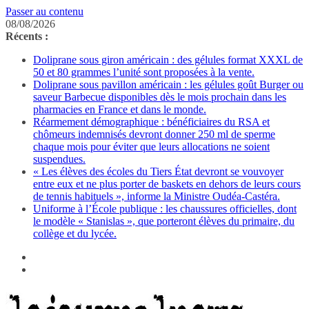
Passer au contenu
08/08/2026
Récents :
Doliprane sous giron américain : des gélules format XXXL de
50 et 80 grammes l’unité sont proposées à la vente.
Doliprane sous pavillon américain : les gélules goût Burger ou
saveur Barbecue disponibles dès le mois prochain dans les
pharmacies en France et dans le monde.
Réarmement démographique : bénéficiaires du RSA et
chômeurs indemnisés devront donner 250 ml de sperme
chaque mois pour éviter que leurs allocations ne soient
suspendues.
« Les élèves des écoles du Tiers État devront se vouvoyer
entre eux et ne plus porter de baskets en dehors de leurs cours
de tennis habituels », informe la Ministre Oudéa-Castéra.
Uniforme à l’École publique : les chaussures officielles, dont
le modèle « Stanislas », que porteront élèves du primaire, du
collège et du lycée.