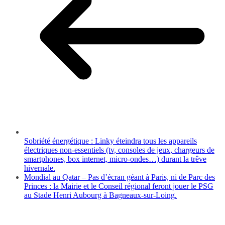
Sobriété énergétique : Linky éteindra tous les appareils
électriques non-essentiels (tv, consoles de jeux, chargeurs de
smartphones, box internet, micro-ondes…) durant la trêve
hivernale.
Mondial au Qatar – Pas d’écran géant à Paris, ni de Parc des
Princes : la Mairie et le Conseil régional feront jouer le PSG
au Stade Henri Aubourg à Bagneaux-sur-Loing.