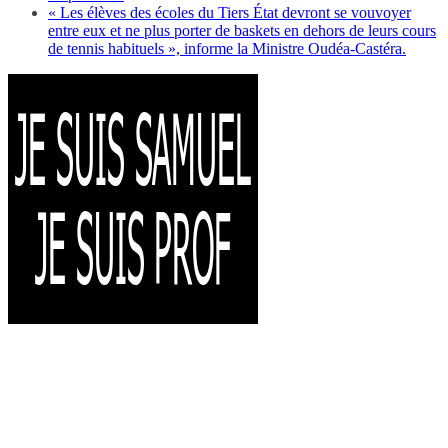
« Les élèves des écoles du Tiers État devront se vouvoyer
entre eux et ne plus porter de baskets en dehors de leurs cours
de tennis habituels », informe la Ministre Oudéa-Castéra.