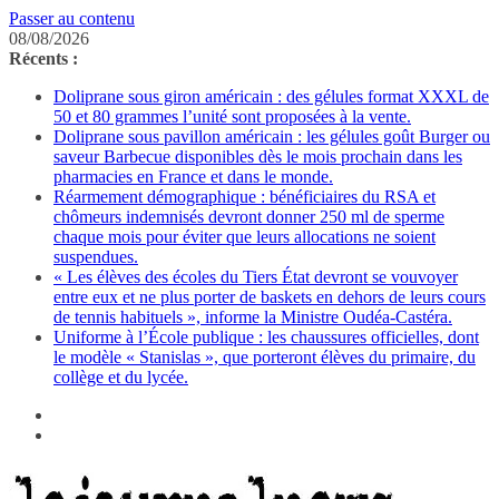
Passer au contenu
08/08/2026
Récents :
Doliprane sous giron américain : des gélules format XXXL de
50 et 80 grammes l’unité sont proposées à la vente.
Doliprane sous pavillon américain : les gélules goût Burger ou
saveur Barbecue disponibles dès le mois prochain dans les
pharmacies en France et dans le monde.
Réarmement démographique : bénéficiaires du RSA et
chômeurs indemnisés devront donner 250 ml de sperme
chaque mois pour éviter que leurs allocations ne soient
suspendues.
« Les élèves des écoles du Tiers État devront se vouvoyer
entre eux et ne plus porter de baskets en dehors de leurs cours
de tennis habituels », informe la Ministre Oudéa-Castéra.
Uniforme à l’École publique : les chaussures officielles, dont
le modèle « Stanislas », que porteront élèves du primaire, du
collège et du lycée.