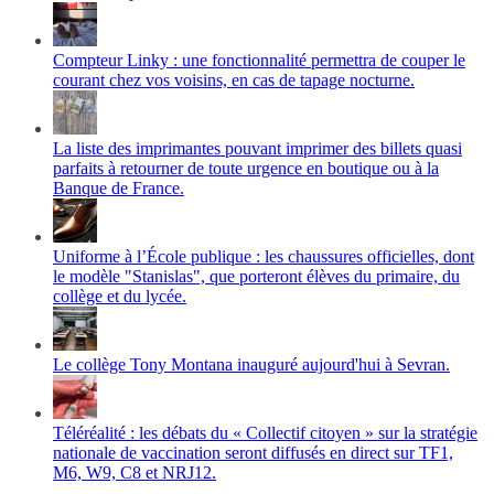
Compteur Linky : une fonctionnalité permettra de couper le
courant chez vos voisins, en cas de tapage nocturne.
La liste des imprimantes pouvant imprimer des billets quasi
parfaits à retourner de toute urgence en boutique ou à la
Banque de France.
Uniforme à l’École publique : les chaussures officielles, dont
le modèle "Stanislas", que porteront élèves du primaire, du
collège et du lycée.
Le collège Tony Montana inauguré aujourd'hui à Sevran.
Téléréalité : les débats du « Collectif citoyen » sur la stratégie
nationale de vaccination seront diffusés en direct sur TF1,
M6, W9, C8 et NRJ12.