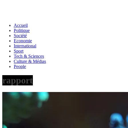
Accueil
Politique
Société
Economie
International
Sport
Tech & Sciences
Culture & Médias
People
rapport