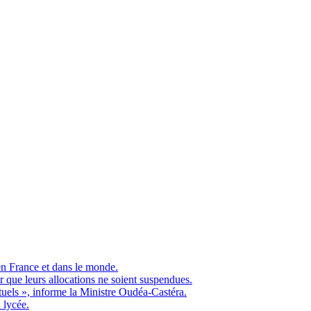
en France et dans le monde.
ue leurs allocations ne soient suspendues.
ituels », informe la Ministre Oudéa-Castéra.
 lycée.