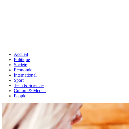
Accueil
Politique
Société
Economie
International
Sport
Tech & Sciences
Culture & Médias
People