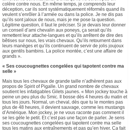
colère contre nous. En même temps, je comprends leur
déception, car ils sont systématiquement réformés quand ils
veulent s’enrôler à l’armée ou dans la police. Je ne dis pas
qu’ils sont jaloux de nous, mais je me pose la question.
Légitime question, il faut le préciser. Si je devais leur donner
un conseil d’ami chevalin aux poneys, ça serait qu’ils
remettent leur attache-langues et qu’ils arrêtent de dire des
bêtises sur nous, les vrais chevaux. Qu’ils retournent dans
leurs manèges et qu’ils continuent de servir de jolis joujoux
aux gentils bambins. La police montée, c’est une affaire de
grands ».
« Ses coucougnettes congelées qui tapotent contre ma
selle »
Mais tous les chevaux de grande taille n’adhèrent pas aux
propos de Spirit of Pigalle. Un grand nombre de chevaux
soutient les infatigables Gilets jaunes. « Mon jockey touche à
peine un peu plus du Smic. Il bosse dès 4 heures du matin et
tous les jours. Normal, un cheval, dès que tu le montes pas
plus de 48 heures, il devient sauvage, comme les mustangs
d’Amérique. Mon jockey, je ne vous raconte pas comment il
se les gèle le petit. Et c’est pas une façon de parler. Je sens
ses coucougnettes congelées qui tapotent contre ma selle
tous les matins aux entraînements et pas qu’en hiver. Ça fait