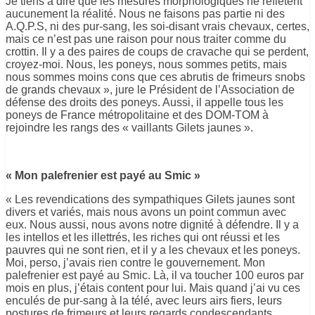
Je tiens à dire que les mesures morphologiques ne reflètent
aucunement la réalité. Nous ne faisons pas partie ni des
A.Q.P.S, ni des pur-sang, les soi-disant vrais chevaux, certes,
mais ce n’est pas une raison pour nous traiter comme du
crottin. Il y a des paires de coups de cravache qui se perdent,
croyez-moi. Nous, les poneys, nous sommes petits, mais
nous sommes moins cons que ces abrutis de frimeurs snobs
de grands chevaux », jure le Président de l’Association de
défense des droits des poneys. Aussi, il appelle tous les
poneys de France métropolitaine et des DOM-TOM à
rejoindre les rangs des « vaillants Gilets jaunes ».
« Mon palefrenier est payé au Smic »
« Les revendications des sympathiques Gilets jaunes sont
divers et variés, mais nous avons un point commun avec
eux. Nous aussi, nous avons notre dignité à défendre. Il y a
les intellos et les illettrés, les riches qui ont réussi et les
pauvres qui ne sont rien, et il y a les chevaux et les poneys.
Moi, perso, j’avais rien contre le gouvernement. Mon
palefrenier est payé au Smic. Là, il va toucher 100 euros par
mois en plus, j’étais content pour lui. Mais quand j’ai vu ces
enculés de pur-sang à la télé, avec leurs airs fiers, leurs
postures de frimeurs et leurs regards condescendants