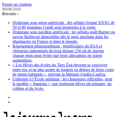
Passer au contenu
06/08/2026
Récents :
Doliprane sous giron américain : des gélules format XXXL de
50 et 80 grammes l’unité sont proposées à la vente.
Doliprane sous pavillon américain : les gélules goût Burger ou
saveur Barbecue disponibles dès le mois prochain dans les
pharmacies en France et dans le monde.
Réarmement démographique : bénéficiaires du RSA et
chômeurs indemnisés devront donner 250 ml de sperme
chaque mois pour éviter que leurs allocations ne soient
suspendues.
« Les élèves des écoles du Tiers État devront se vouvoyer
entre eux et ne plus porter de baskets en dehors de leurs cours
de tennis habituels », informe la Ministre Oudéa-Castéra.
Uniforme à l’École publique : les chaussures officielles, dont
le modèle « Stanislas », que porteront élèves du primaire, du
collège et du lycée.