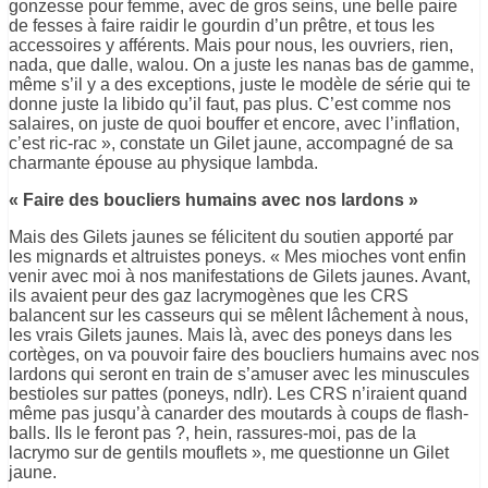
gonzesse pour femme, avec de gros seins, une belle paire
de fesses à faire raidir le gourdin d’un prêtre, et tous les
accessoires y afférents. Mais pour nous, les ouvriers, rien,
nada, que dalle, walou. On a juste les nanas bas de gamme,
même s’il y a des exceptions, juste le modèle de série qui te
donne juste la libido qu’il faut, pas plus. C’est comme nos
salaires, on juste de quoi bouffer et encore, avec l’inflation,
c’est ric-rac », constate un Gilet jaune, accompagné de sa
charmante épouse au physique lambda.
« Faire des boucliers humains avec nos lardons »
Mais des Gilets jaunes se félicitent du soutien apporté par
les mignards et altruistes poneys. « Mes mioches vont enfin
venir avec moi à nos manifestations de Gilets jaunes. Avant,
ils avaient peur des gaz lacrymogènes que les CRS
balancent sur les casseurs qui se mêlent lâchement à nous,
les vrais Gilets jaunes. Mais là, avec des poneys dans les
cortèges, on va pouvoir faire des boucliers humains avec nos
lardons qui seront en train de s’amuser avec les minuscules
bestioles sur pattes (poneys, ndlr). Les CRS n’iraient quand
même pas jusqu’à canarder des moutards à coups de flash-
balls. Ils le feront pas ?, hein, rassures-moi, pas de la
lacrymo sur de gentils mouflets », me questionne un Gilet
jaune.