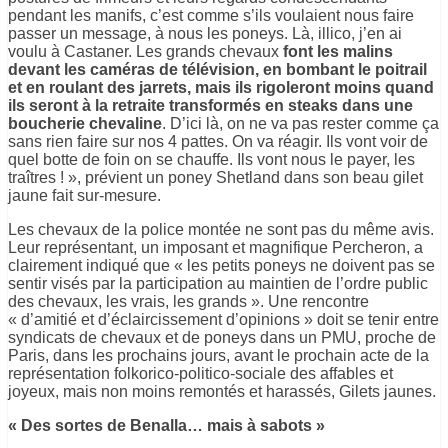
pendant les manifs, c’est comme s’ils voulaient nous faire
passer un message, à nous les poneys. Là, illico, j’en ai
voulu à Castaner. Les grands chevaux
font les malins
devant les caméras de télévision, en bombant le poitrail
et en roulant des jarrets, mais ils rigoleront moins quand
ils seront à la retraite transformés en steaks dans une
boucherie chevaline
. D’ici là, on ne va pas rester comme ça
sans rien faire sur nos 4 pattes. On va réagir. Ils vont voir de
quel botte de foin on se chauffe. Ils vont nous le payer, les
traîtres ! », prévient un poney Shetland dans son beau gilet
jaune fait sur-mesure.
Les chevaux de la police montée ne sont pas du même avis.
Leur représentant, un imposant et magnifique Percheron, a
clairement indiqué que « les petits poneys ne doivent pas se
sentir visés par la participation au maintien de l’ordre public
des chevaux, les vrais, les grands ». Une rencontre
« d’amitié et d’éclaircissement d’opinions » doit se tenir entre
syndicats de chevaux et de poneys dans un PMU, proche de
Paris, dans les prochains jours, avant le prochain acte de la
représentation folkorico-politico-sociale des affables et
joyeux, mais non moins remontés et harassés, Gilets jaunes.
« Des sortes de Benalla… mais à sabots »