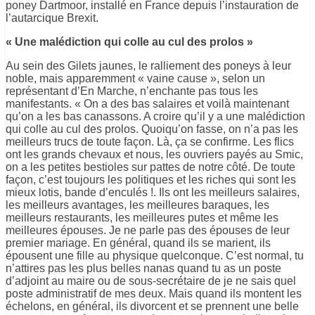
poney Dartmoor, installé en France depuis l’instauration de
l’autarcique Brexit.
« Une malédiction qui colle au cul des prolos »
Au sein des Gilets jaunes, le ralliement des poneys à leur
noble, mais apparemment « vaine cause », selon un
représentant d’En Marche, n’enchante pas tous les
manifestants. « On a des bas salaires et voilà maintenant
qu’on a les bas canassons. A croire qu’il y a une malédiction
qui colle au cul des prolos. Quoiqu’on fasse, on n’a pas les
meilleurs trucs de toute façon. Là, ça se confirme. Les flics
ont les grands chevaux et nous, les ouvriers payés au Smic,
on a les petites bestioles sur pattes de notre côté. De toute
façon, c’est toujours les politiques et les riches qui sont les
mieux lotis, bande d’enculés !. Ils ont les meilleurs salaires,
les meilleurs avantages, les meilleures baraques, les
meilleurs restaurants, les meilleures putes et même les
meilleures épouses. Je ne parle pas des épouses de leur
premier mariage. En général, quand ils se marient, ils
épousent une fille au physique quelconque. C’est normal, tu
n’attires pas les plus belles nanas quand tu as un poste
d’adjoint au maire ou de sous-secrétaire de je ne sais quel
poste administratif de mes deux. Mais quand ils montent les
échelons, en général, ils divorcent et se prennent une belle