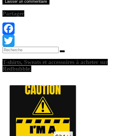
Partager
Facebook
Twitter
T-shirts, Sweats et accessoires à acheter sur
Redbubble.