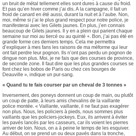
un bruit de métal tellement elles sont dures à cause du froid.
Et pas qu’en hiver comme j’ai dis. A la campagne, il fait un
froid de canard en été aussi, durant la nuit et à l’aube. Non,
moi, même si j’ai le plus grand respect pour notre police, je
manifesterai avec les Gilets jaunes. En plus, j’en connais
beaucoup de Gilets jaunes. Il y en a plein qui parient chaque
semaine sur moi au tiercé ou au quinté +. Bon, j’ai pas été en
grande forme ces derniers temps. Cela me permettra
d’expliquer à mes fans les raisons de ma méforme qui leur
ont fait perdre leur pognon. Ils n’ont pas perdu un pognon de
dingue non plus. Moi, je ne fais que des courses de province,
de seconde zone. Il faut dire que les plus grandes courses se
font chez les bobos de Paris ou chez ces bourges de
Deauville », indique un pur-sang.
« Quand tu te fais courser par un cheval de 3 tonnes »
Inversement, des poneys donnent un coup de main, ou plutôt
un coup de patte, à leurs amis chevalins de la vaillante
police montée. « Vaillante, vaillante, il ne faut pas exagérer
non plus. Nous, les policiers à pieds, nous sommes plus
vaillants que les policiers-jockeys. Eux, ils arrivent à éviter
les pavés lancés par les casseurs, car ils voient les pierres
arriver de loin. Nous, on a à peine le temps de les esquiver.
Au début, on se prend un ou deux pavés dans la tronche,