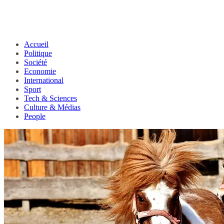
Accueil
Politique
Société
Economie
International
Sport
Tech & Sciences
Culture & Médias
People