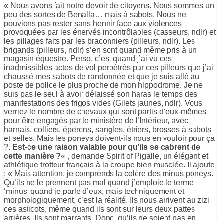
« Nous avons fait notre devoir de citoyens. Nous sommes un
peu des sortes de Benalla… mais à sabots
. Nous ne
pouvions pas rester sans hennir face aux violences
provoquées par les énervés incontrôlables (casseurs, ndlr) et
les pillages faits par les braconniers (pilleurs, ndlr). Les
brigands (pilleurs, ndlr) s’en sont quand même pris à un
magasin équestre. Perso, c’est quand j’ai vu ces
inadmissibles actes de vol perpétrés par ces pilleurs que j’ai
chaussé mes sabots de randonnée et que je suis allé au
poste de police le plus proche de mon hippodrome. Je ne
suis pas le seul à avoir délaissé son haras le temps des
manifestations des frigos vides (Gilets jaunes, ndlr). Vous
verriez le nombre de chevaux qui sont partis d’eux-mêmes
pour être engagés par le ministère de l’Intérieur, avec
harnais, colliers, éperons, sangles, étriers, brosses à sabots
et selles. Mais les poneys doivent-ils nous en vouloir pour ça
?.
Est-ce une raison valable pour qu’ils se cabrent de
cette manière ?
« , demande Spirit of Pigalle, un élégant et
athlétique trotteur français à la croupe bien musclée. Il ajoute
: « Mais attention, je comprends la colère des minus poneys.
Qu’ils ne le prennent pas mal quand j’emploie le terme
‘minus’ quand je parle d’eux, mais techniquement et
morphologiquement, c’est la réalité. Ils nous arrivent au zizi
ces asticots, même quand ils sont sur leurs deux pattes
arrières. Ils sont marrants. Donc, qu’ils ne soient pas en