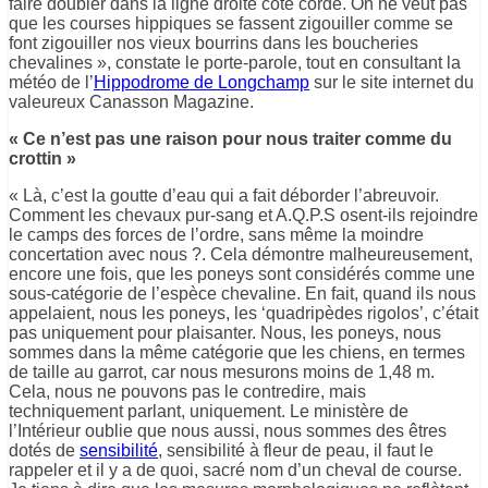
faire doubler dans la ligne droite côté corde. On ne veut pas
que les courses hippiques se fassent zigouiller comme se
font zigouiller nos vieux bourrins dans les boucheries
chevalines », constate le porte-parole, tout en consultant la
météo de l’
Hippodrome de Longchamp
sur le site internet du
valeureux Canasson Magazine.
« Ce n’est pas une raison pour nous traiter comme du
crottin »
« Là, c’est la goutte d’eau qui a fait déborder l’abreuvoir.
Comment les chevaux pur-sang et A.Q.P.S osent-ils rejoindre
le camps des forces de l’ordre, sans même la moindre
concertation avec nous ?. Cela démontre malheureusement,
encore une fois, que les poneys sont considérés comme une
sous-catégorie de l’espèce chevaline. En fait, quand ils nous
appelaient, nous les poneys, les ‘quadripèdes rigolos’, c’était
pas uniquement pour plaisanter. Nous, les poneys, nous
sommes dans la même catégorie que les chiens, en termes
de taille au garrot, car nous mesurons moins de 1,48 m.
Cela, nous ne pouvons pas le contredire, mais
techniquement parlant, uniquement. Le ministère de
l’Intérieur oublie que nous aussi, nous sommes des êtres
dotés de
sensibilité
, sensibilité à fleur de peau, il faut le
rappeler et il y a de quoi, sacré nom d’un cheval de course.