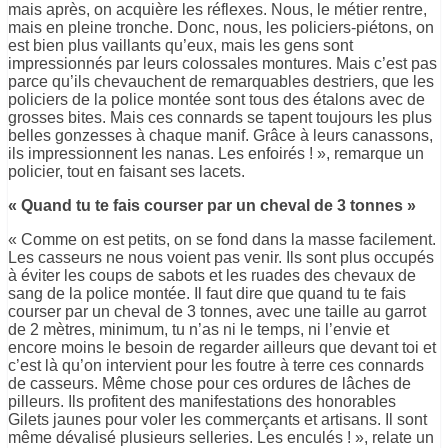
mais après, on acquière les réflexes. Nous, le métier rentre,
mais en pleine tronche. Donc, nous, les policiers-piétons, on
est bien plus vaillants qu’eux, mais les gens sont
impressionnés par leurs colossales montures. Mais c’est pas
parce qu’ils chevauchent de remarquables destriers, que les
policiers de la police montée sont tous des étalons avec de
grosses bites. Mais ces connards se tapent toujours les plus
belles gonzesses à chaque manif. Grâce à leurs canassons,
ils impressionnent les nanas. Les enfoirés ! », remarque un
policier, tout en faisant ses lacets.
« Quand tu te fais courser par un cheval de 3 tonnes »
« Comme on est petits, on se fond dans la masse facilement.
Les casseurs ne nous voient pas venir. Ils sont plus occupés
à éviter les coups de sabots et les ruades des chevaux de
sang de la police montée. Il faut dire que quand tu te fais
courser par un cheval de 3 tonnes, avec une taille au garrot
de 2 mètres, minimum, tu n’as ni le temps, ni l’envie et
encore moins le besoin de regarder ailleurs que devant toi et
c’est là qu’on intervient pour les foutre à terre ces connards
de casseurs. Même chose pour ces ordures de lâches de
pilleurs. Ils profitent des manifestations des honorables
Gilets jaunes pour voler les commerçants et artisans. Il sont
même dévalisé plusieurs selleries. Les enculés ! », relate un