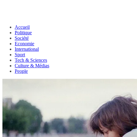
Accueil
Politique
Société
Economie
International
Sport
Tech & Sciences
Culture & Médias
People