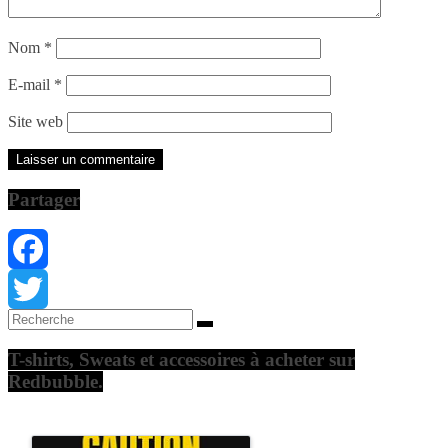
Nom
*
E-mail
*
Site web
Partager
Facebook
Twitter
T-shirts, Sweats et accessoires à acheter sur
Redbubble.