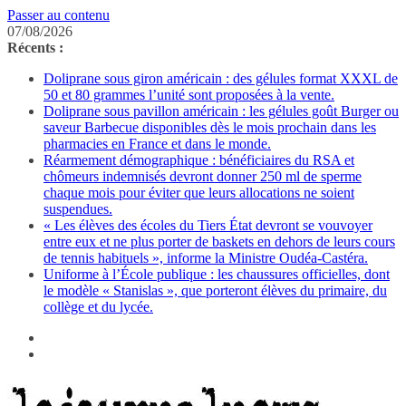
Passer au contenu
07/08/2026
Récents :
Doliprane sous giron américain : des gélules format XXXL de
50 et 80 grammes l’unité sont proposées à la vente.
Doliprane sous pavillon américain : les gélules goût Burger ou
saveur Barbecue disponibles dès le mois prochain dans les
pharmacies en France et dans le monde.
Réarmement démographique : bénéficiaires du RSA et
chômeurs indemnisés devront donner 250 ml de sperme
chaque mois pour éviter que leurs allocations ne soient
suspendues.
« Les élèves des écoles du Tiers État devront se vouvoyer
entre eux et ne plus porter de baskets en dehors de leurs cours
de tennis habituels », informe la Ministre Oudéa-Castéra.
Uniforme à l’École publique : les chaussures officielles, dont
le modèle « Stanislas », que porteront élèves du primaire, du
collège et du lycée.