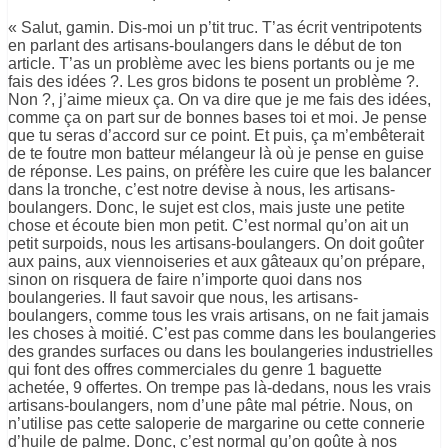
« Salut, gamin. Dis-moi un p’tit truc. T’as écrit ventripotents
en parlant des artisans-boulangers dans le début de ton
article. T’as un problème avec les biens portants ou je me
fais des idées ?. Les gros bidons te posent un problème ?.
Non ?, j’aime mieux ça. On va dire que je me fais des idées,
comme ça on part sur de bonnes bases toi et moi. Je pense
que tu seras d’accord sur ce point. Et puis, ça m’embêterait
de te foutre mon batteur mélangeur là où je pense en guise
de réponse. Les pains, on préfère les cuire que les balancer
dans la tronche, c’est notre devise à nous, les artisans-
boulangers. Donc, le sujet est clos, mais juste une petite
chose et écoute bien mon petit. C’est normal qu’on ait un
petit surpoids, nous les artisans-boulangers. On doit goûter
aux pains, aux viennoiseries et aux gâteaux qu’on prépare,
sinon on risquera de faire n’importe quoi dans nos
boulangeries. Il faut savoir que nous, les artisans-
boulangers, comme tous les vrais artisans, on ne fait jamais
les choses à moitié. C’est pas comme dans les boulangeries
des grandes surfaces ou dans les boulangeries industrielles
qui font des offres commerciales du genre 1 baguette
achetée, 9 offertes. On trempe pas là-dedans, nous les vrais
artisans-boulangers, nom d’une pâte mal pétrie. Nous, on
n’utilise pas cette saloperie de margarine ou cette connerie
d’huile de palme. Donc, c’est normal qu’on goûte à nos