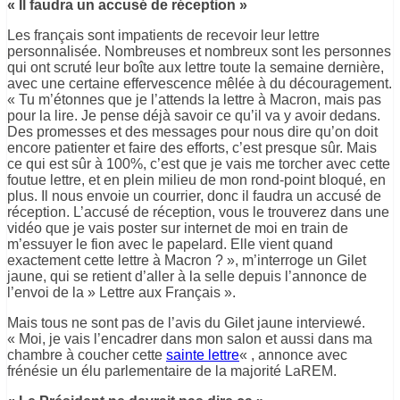
« Il faudra un accusé de réception »
Les français sont impatients de recevoir leur lettre
personnalisée. Nombreuses et nombreux sont les personnes
qui ont scruté leur boîte aux lettre toute la semaine dernière,
avec une certaine effervescence mêlée à du découragement.
« Tu m’étonnes que je l’attends la lettre à Macron, mais pas
pour la lire. Je pense déjà savoir ce qu’il va y avoir dedans.
Des promesses et des messages pour nous dire qu’on doit
encore patienter et faire des efforts, c’est presque sûr. Mais
ce qui est sûr à 100%, c’est que je vais me torcher avec cette
foutue lettre, et en plein milieu de mon rond-point bloqué, en
plus. Il nous envoie un courrier, donc il faudra un accusé de
réception. L’accusé de réception, vous le trouverez dans une
vidéo que je vais poster sur internet de moi en train de
m’essuyer le fion avec le papelard. Elle vient quand
exactement cette lettre à Macron ? », m’interroge un Gilet
jaune, qui se retient d’aller à la selle depuis l’annonce de
l’envoi de la » Lettre aux Français ».
Mais tous ne sont pas de l’avis du Gilet jaune interviewé.
« Moi, je vais l’encadrer dans mon salon et aussi dans ma
chambre à coucher cette
sainte lettre
« , annonce avec
frénésie un élu parlementaire de la majorité LaREM.