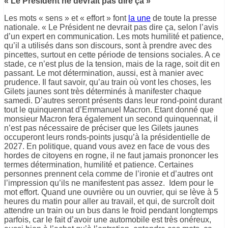
« Le Président ne devrait pas dire ça »
Les mots « sens » et « effort » font
la une
de toute la presse
nationale. « Le Président ne devrait pas dire ça, selon l’avis
d’un expert en communication. Les mots humilité et patience,
qu’il a utilisés dans son discours, sont à prendre avec des
pincettes, surtout en cette période de tensions sociales. A ce
stade, ce n’est plus de la tension, mais de la rage, soit dit en
passant. Le mot détermination, aussi, est à manier avec
prudence. Il faut savoir, qu’au train où vont les choses, les
Gilets jaunes sont très déterminés à manifester chaque
samedi. D’autres seront présents dans leur rond-point durant
tout le quinquennat d’Emmanuel Macron. Etant donné que
monsieur Macron fera également un second quinquennat, il
n’est pas nécessaire de préciser que les Gilets jaunes
occuperont leurs ronds-points jusqu’à la présidentielle de
2027. En politique, quand vous avez en face de vous des
hordes de citoyens en rogne, il ne faut jamais prononcer les
termes détermination, humilité et patience. Certaines
personnes prennent cela comme de l’ironie et d’autres ont
l’impression qu’ils ne manifestent pas assez. Idem pour le
mot effort. Quand une ouvrière ou un ouvrier, qui se lève à 5
heures du matin pour aller au travail, et qui, de surcroît doit
attendre un train ou un bus dans le froid pendant longtemps
parfois, car le fait d’avoir une automobile est très onéreux,