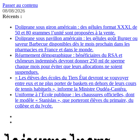
Passer au contenu
08/08/2026
Récents :
Doliprane sous giron américain : des gélules format XXXL de
50 et 80 grammes l’unité sont proposées à la vente.
Doliprane sous pavillon américain : les gélules goût Burger ou
saveur Barbecue disponibles dès le mois prochain dans les
pharmacies en France et dans le monde.
Réarmement démographique : bénéficiaires du RSA et
chômeurs indemnisés devront donner 250 ml de sperme
chaque mois pour éviter que leurs allocations ne soient
suspendues.
« Les élèves des écoles du Tiers État devront se vouvoyer
entre eux et ne plus porter de baskets en dehors de leurs cours
de tennis habituels », informe la Ministre Oudéa-Castéra.
Uniforme à l’École publique : les chaussures officielles, dont
le modèle « Stanislas », que porteront élèves du primaire, du
collège et du lycée.