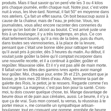
produits. Mais il faut savoir qu’on perd vite les 3 ou 4 kilos
pris chaque journée, enfin chaque nuit. Notre jour, c’est votre
nuit à vous, les lève-tard. Normal, il fait 50° en moyenne dans
nos ateliers. Ça fait un effet sauna. On boit beaucoup aussi à
cause de la chaleur, mais de l’eau, je précise. Vous, les
journalistes, vous allez encore raconter des conneries du
genre qu’on boit de l’alcool au boulot. C’est arrivé juste une
fois à un boulanger, il y a très longtemps, en plus. Ce con
était tellement bourré, qu’il a mis de la bière, puis du rhum,
dans toutes ses viennoiseries, à la place de la levure,
pensant que c’était une bonne idée pour rattraper le retard
qu’il avait pris à picoler, dès 3 heures du matin. Au début, il
voulait juste goûter la bière qu’il comptait incorporer dans
une nouvelle recette, et il a continué à goûter, goûter et
regoûter. Mauvaise idée. Et il n’y est pas allé de main morte.
Il fallait voir les têtes des gamins ivres après avoir mangé
leur goûter. Moi, chaque jour, entre 3h et 21h, pendant que je
bosse, je bois mes 20 litres d’eau. Allez, termine ta part de
galette des Rois, le petiot, je te ressers. Regarde comme t’es
tout maigre. La maigreur, c’est pas bon pour la santé. Crois-
moi, tu dois couver quelque chose, toi. Mange davantage de
beurre doux et de pain aux céréales, aussi. Le beurre, il n’y a
que ça de vrai. Suis mon conseil, tu verras, tu réussiras à te
porter mieux », me conseille un sympathique artisan-
boulanger, tout en croquant une pomme, enrobée de beurre