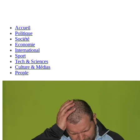
Accueil
Politique
Société
Economie
International
Sport
Tech & Sciences
Culture & Médias
People