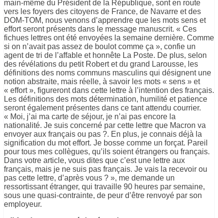
main-même du Président de la République, sont en route
vers les foyers des citoyens de France, de Navarre et des
DOM-TOM, nous venons d’apprendre que les mots sens et
effort seront présents dans le message manuscrit. « Ces
fichues lettres ont été envoyées la semaine dernière. Comme
si on n’avait pas assez de boulot comme ça », confie un
agent de tri de l’affable et honnête La Poste. De plus, selon
des révélations du petit Robert et du grand Larousse, les
définitions des noms communs masculins qui désignent une
notion abstraite, mais réelle, à savoir les mots « sens » et
« effort », figureront dans cette lettre à l’intention des français.
Les définitions des mots détermination, humilité et patience
seront également présentes dans ce tant attendu courrier.
« Moi, j’ai ma carte de séjour, je n’ai pas encore la
nationalité. Je suis concerné par cette lettre que Macron va
envoyer aux français ou pas ?. En plus, je connais déjà la
signification du mot effort. Je bosse comme un forçat. Pareil
pour tous mes collègues, qu’ils soient étrangers ou français.
Dans votre article, vous dites que c’est une lettre aux
français, mais je ne suis pas français. Je vais la recevoir ou
pas cette lettre, d’après vous ? », me demande un
ressortissant étranger, qui travaille 90 heures par semaine,
sous une quasi-contrainte, de peur d’être renvoyé par son
employeur.