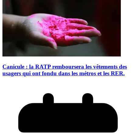
Canicule : la RATP remboursera les vêtements des
usagers qui ont fondu dans les métros et les RER.