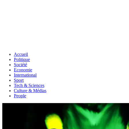
Accueil
Politique
Société
Economie
International
Sport
Tech & Sciences
Culture & Médias
People