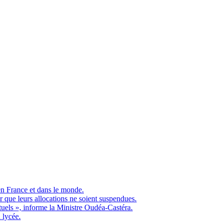
en France et dans le monde.
ue leurs allocations ne soient suspendues.
ituels », informe la Ministre Oudéa-Castéra.
 lycée.