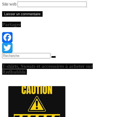
Site web
Partager
Facebook
Twitter
T-shirts, Sweats et accessoires à acheter sur
Redbubble.