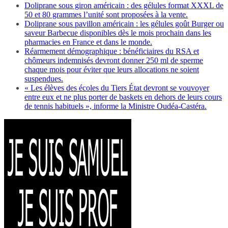
Doliprane sous giron américain : des gélules format XXXL de
50 et 80 grammes l’unité sont proposées à la vente.
Doliprane sous pavillon américain : les gélules goût Burger ou
saveur Barbecue disponibles dès le mois prochain dans les
pharmacies en France et dans le monde.
Réarmement démographique : bénéficiaires du RSA et
chômeurs indemnisés devront donner 250 ml de sperme
chaque mois pour éviter que leurs allocations ne soient
suspendues.
« Les élèves des écoles du Tiers État devront se vouvoyer
entre eux et ne plus porter de baskets en dehors de leurs cours
de tennis habituels », informe la Ministre Oudéa-Castéra.