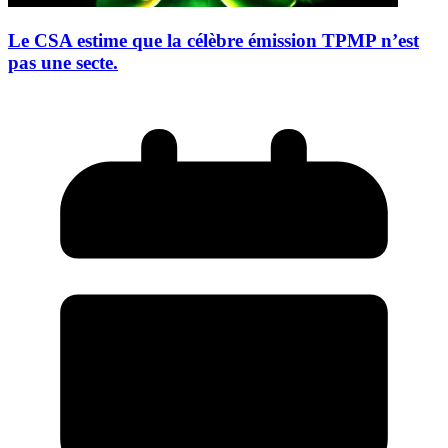
Le CSA estime que la célèbre émission TPMP n’est
pas une secte.