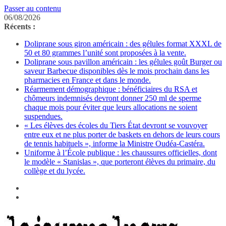
Passer au contenu
06/08/2026
Récents :
Doliprane sous giron américain : des gélules format XXXL de
50 et 80 grammes l’unité sont proposées à la vente.
Doliprane sous pavillon américain : les gélules goût Burger ou
saveur Barbecue disponibles dès le mois prochain dans les
pharmacies en France et dans le monde.
Réarmement démographique : bénéficiaires du RSA et
chômeurs indemnisés devront donner 250 ml de sperme
chaque mois pour éviter que leurs allocations ne soient
suspendues.
« Les élèves des écoles du Tiers État devront se vouvoyer
entre eux et ne plus porter de baskets en dehors de leurs cours
de tennis habituels », informe la Ministre Oudéa-Castéra.
Uniforme à l’École publique : les chaussures officielles, dont
le modèle « Stanislas », que porteront élèves du primaire, du
collège et du lycée.