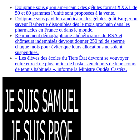
Doliprane sous giron américain : des gélules format XXXL de
50 et 80 grammes l’unité sont proposées à la vente.
Doliprane sous pavillon américain : les gélules goût Burger ou
saveur Barbecue disponibles dès le mois prochain dans les
pharmacies en France et dans le monde.
Réarmement démographique : bénéficiaires du RSA et
chômeurs indemnisés devront donner 250 ml de sperme
chaque mois pour éviter que leurs allocations ne soient
suspendues.
« Les élèves des écoles du Tiers État devront se vouvoyer
entre eux et ne plus porter de baskets en dehors de leurs cours
de tennis habituels », informe la Ministre Oudéa-Castéra.