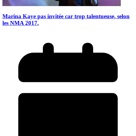
Marina Kaye pas invitée car trop talentueuse, selon
les NMA 2017.