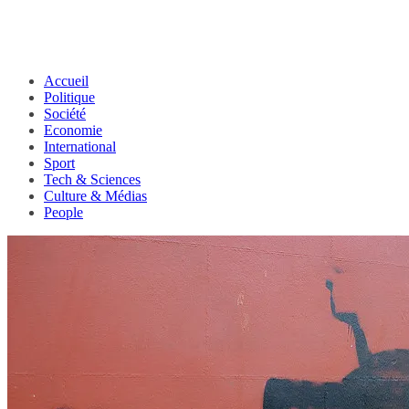
Accueil
Politique
Société
Economie
International
Sport
Tech & Sciences
Culture & Médias
People