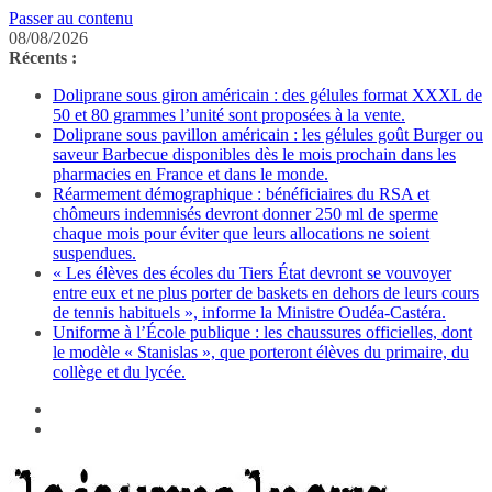
Passer au contenu
08/08/2026
Récents :
Doliprane sous giron américain : des gélules format XXXL de
50 et 80 grammes l’unité sont proposées à la vente.
Doliprane sous pavillon américain : les gélules goût Burger ou
saveur Barbecue disponibles dès le mois prochain dans les
pharmacies en France et dans le monde.
Réarmement démographique : bénéficiaires du RSA et
chômeurs indemnisés devront donner 250 ml de sperme
chaque mois pour éviter que leurs allocations ne soient
suspendues.
« Les élèves des écoles du Tiers État devront se vouvoyer
entre eux et ne plus porter de baskets en dehors de leurs cours
de tennis habituels », informe la Ministre Oudéa-Castéra.
Uniforme à l’École publique : les chaussures officielles, dont
le modèle « Stanislas », que porteront élèves du primaire, du
collège et du lycée.