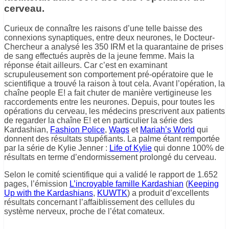
cerveau.
Curieux de connaître les raisons d’une telle baisse des
connexions synaptiques, entre deux neurones, le Docteur-
Chercheur a analysé les 350 IRM et la quarantaine de prises
de sang effectués auprès de la jeune femme. Mais la
réponse était ailleurs. Car c’est en examinant
scrupuleusement son comportement pré-opératoire que le
scientifique a trouvé la raison à tout cela. Avant l’opération, la
chaîne people E! a fait chuter de manière vertigineuse les
raccordements entre les neurones. Depuis, pour toutes les
opérations du cerveau, les médecins prescrivent aux patients
de regarder la chaîne E! et en particulier la série des
Kardashian,
Fashion Police
,
Wags
et
Mariah’s World
qui
donnent des résultats stupéfiants. La palme étant remportée
par la série de Kylie Jenner :
Life of Kylie
qui donne 100% de
résultats en terme d’endormissement prolongé du cerveau.
Selon le comité scientifique qui a validé le rapport de 1.652
pages, l’émission
L’incroyable famille Kardashian
(
Keeping
Up with the Kardashians
,
KUWTK
) a produit d’excellents
résultats concernant l’affaiblissement des cellules du
système nerveux, proche de l’état comateux.