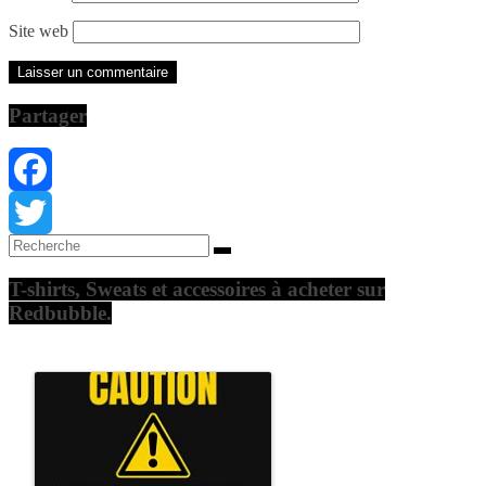
Site web
Partager
Facebook
Twitter
T-shirts, Sweats et accessoires à acheter sur
Redbubble.