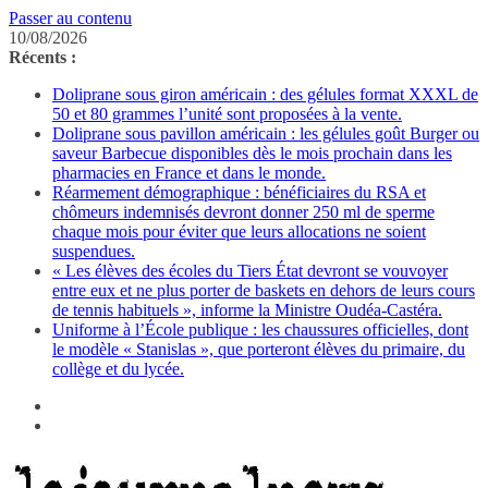
Passer au contenu
10/08/2026
Récents :
Doliprane sous giron américain : des gélules format XXXL de
50 et 80 grammes l’unité sont proposées à la vente.
Doliprane sous pavillon américain : les gélules goût Burger ou
saveur Barbecue disponibles dès le mois prochain dans les
pharmacies en France et dans le monde.
Réarmement démographique : bénéficiaires du RSA et
chômeurs indemnisés devront donner 250 ml de sperme
chaque mois pour éviter que leurs allocations ne soient
suspendues.
« Les élèves des écoles du Tiers État devront se vouvoyer
entre eux et ne plus porter de baskets en dehors de leurs cours
de tennis habituels », informe la Ministre Oudéa-Castéra.
Uniforme à l’École publique : les chaussures officielles, dont
le modèle « Stanislas », que porteront élèves du primaire, du
collège et du lycée.