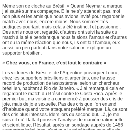
Même son de cloche au Brésil. « Quand Neymar a marqué,
j’ai sauté sur ma compagne. Elle ne s’y attendait pas, moi
non plus et les amis que nous avions invité pour regarder le
match avec nous, encore moins. Nous sommes très
pudiques pourtant, mais cela a été instinctif et passionnel.
Des amis nous ont regardé, d’autres ont suivi la suite du
match à la télé pendant que nous faisions l’amour et d’autres
ont eu la même réaction que nous, ils ont fait l’amour, eux
aussi, un peu partout dans notre salon », explique un
supporter brésilien.
« Chez vous, en France, c’est tout le contraire »
Les victoires du Brésil et de l’Argentine provoquent donc,
chez les supporters brésiliens et argentins, une hausse
record de production de testostérone, selon un chercheur
brésilien, habitant à Rio de Janeiro. « J’ai remarqué cela en
regardant le match du Brésil contre le Costa Rica. Après le
premier but, ma voisine a commencé à pousser des cris de
joie, mais de joie sexuelle. Pas des cris que l’on entend
d’habitude quand votre attaquant préféré marque. Là, ce sont
des cris plus intenses. Idem lors du second but. Là, je me
suis dit qu’il fallait pousser l’analyse de manière rationnelle
et scientifique. Résultat, après un sondage auprès de 1486