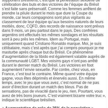
supporters brésiliens, c’est que la pénétration sexuelle de
célébration des buts et des victoires de l’équipe du Brésil
s’est faite sans préservatif. Comme les femmes arrêtent de
prendre la pilule durant le mois que dure la Coupe du
monde, car leurs compagnons sont plus vigilants au
classement de leur équipe qu’aux besoins naturels de leurs
moitiés, donc, CQFD, des records de naissance sont prévus
dans 9 mois, un peu partout dans le pays. Des confrères
argentins ont effectués les mêmes sondages et les résultats
sont à peu près les mêmes. Idem au Portugal, mais
uniquement quand Cristiano Ronaldo marque. Moi, je suis
célibataire, mais c’est après que j’ai compris pourquoi je me
masturbe après chaque but du Brésil. Ce phénomène
d’augmentation de la libido est également valable auprès de
la communauté LGBT. Mes voisins gays n’ont pas arrêté
durant le dernier match du Brésil. Les victoires en foot
augmentent l’envie sexuelle. Par contre, chez vous, en
France, c’est tout le contraire. Même quand votre équipe
gagne, vous êtes déprimés et énervés aussi. En même
temps, avec le jeu que vous avez, c’est normal de ne pas
avoir d’érection durant un match des bleus. Pas de
sensations, pas de vivacité dans le jeu, rien. Pourtant, vous
avez de très bons joueurs. C’est vraiment bizarre votre truc »,
indique le scientifique brésilien.