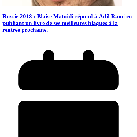
Russie 2018 : Blaise Matuidi répond à Adil Rami en
publiant un livre de ses meilleures blagues à la
rentrée prochaine.