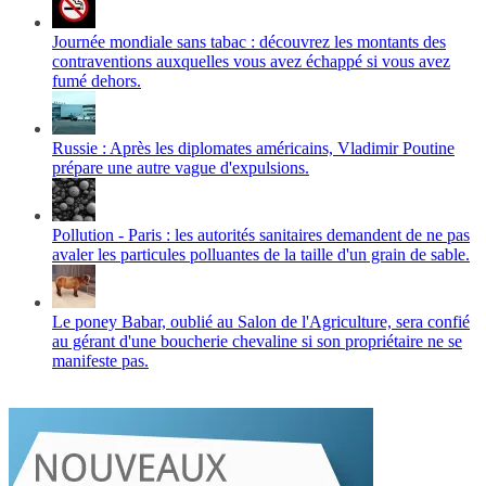
Journée mondiale sans tabac : découvrez les montants des
contraventions auxquelles vous avez échappé si vous avez
fumé dehors.
Russie : Après les diplomates américains, Vladimir Poutine
prépare une autre vague d'expulsions.
Pollution - Paris : les autorités sanitaires demandent de ne pas
avaler les particules polluantes de la taille d'un grain de sable.
Le poney Babar, oublié au Salon de l'Agriculture, sera confié
au gérant d'une boucherie chevaline si son propriétaire ne se
manifeste pas.