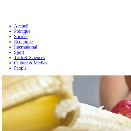
Accueil
Politique
Société
Economie
International
Sport
Tech & Sciences
Culture & Médias
People