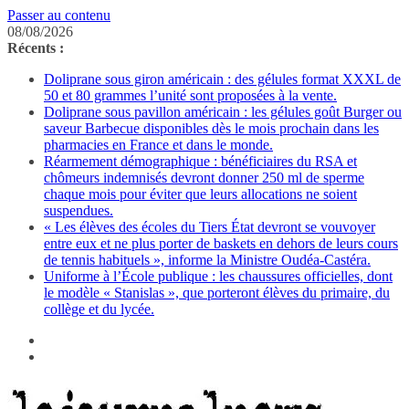
Passer au contenu
08/08/2026
Récents :
Doliprane sous giron américain : des gélules format XXXL de
50 et 80 grammes l’unité sont proposées à la vente.
Doliprane sous pavillon américain : les gélules goût Burger ou
saveur Barbecue disponibles dès le mois prochain dans les
pharmacies en France et dans le monde.
Réarmement démographique : bénéficiaires du RSA et
chômeurs indemnisés devront donner 250 ml de sperme
chaque mois pour éviter que leurs allocations ne soient
suspendues.
« Les élèves des écoles du Tiers État devront se vouvoyer
entre eux et ne plus porter de baskets en dehors de leurs cours
de tennis habituels », informe la Ministre Oudéa-Castéra.
Uniforme à l’École publique : les chaussures officielles, dont
le modèle « Stanislas », que porteront élèves du primaire, du
collège et du lycée.