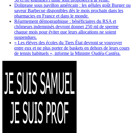
Doliprane sous pavillon américain : les gélules goût Burger ou
saveur Barbecue disponibles dès le mois prochain dans les
pharmacies en France et dans le monde.
Réarmement démographique : bénéficiaires du RSA et
chômeurs indemnisés devront donner 250 ml de sperme
chaque mois pour éviter que leurs allocations ne soient
suspendues.
« Les élèves des écoles du Tiers État devront se vouvoyer
entre eux et ne plus porter de baskets en dehors de leurs cours
de tennis habituels », informe la Ministre Oudéa-Castéra.