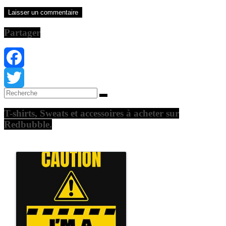
Partager
Facebook
Twitter
T-shirts, Sweats et accessoires à acheter sur
Redbubble.