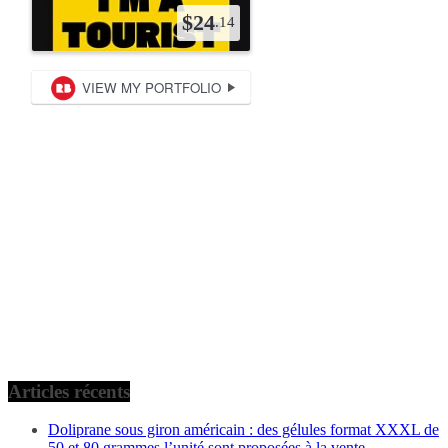
Articles récents
Doliprane sous giron américain : des gélules format XXXL de
50 et 80 grammes l’unité sont proposées à la vente.