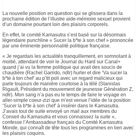
La nouvelle position en question qui se glissera dans la
prochaine édition de l’illustre aide-mémoire sexuel provient
d’un domaine pourtant loin des plaisirs corporels.
En effet, le comité Kamasutra s’est basé sur la désormais
légendaire punchline « Sucer la b*te à son chef » prononcée
par une éminente personnalité politique française.
« Je regardais les actualités tranquillement, en somnolant à
moitié, attendant de voir le Journal du Hard sur Canal+
quand j’ai vu la femme politique qui avait des soucis de
chaudière (Rachel Garrido, ndlr) hurler et dire ‘Va sucer la
b*te à ton chef’ au p’tit poli avec un regard malicieux qui
parle toujours de manière courtoise à la télé (Stanislas
Rigault, Président du mouvement de jeunesse Génération Z,
ndlr). Mon sang n’a pas eu le temps de faire le voyage en
aller-simple coeur-zizi que m’est venue l’idée de la position
‘Sucer la b*te à son chef’ à insérer dans le Kamasutra.
J’avais tout de suite envoyé un mail aux membres du
Conseil du Kamasutra et vous connaissez la suite »,
confesse l’Ambassadeur français du Comité Kamasutra
Monde, qui connaît de tête tous les programmes en lien avec
les plaisirs coquins.