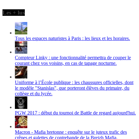
Les + lus
Tous les espaces naturistes à Paris : les lieux et les horaires.
Compteur Linky : une fonctionnalité permettra de couper le
courant chez vos voisins, en cas de tapage nocturne.
Uniforme à l’École publique : les chaussures officielles, dont
le modèle "Stanislas", que porteront élèves du primaire, du
collège et du lycée.
PGW 2017 : début du tournoi de Battle de regard aujourd'hui.
Macron - Mafia bretonne : enquête sur le juteux trafic des
crêpes et galettes de contrebande de la Breizh Mafia.