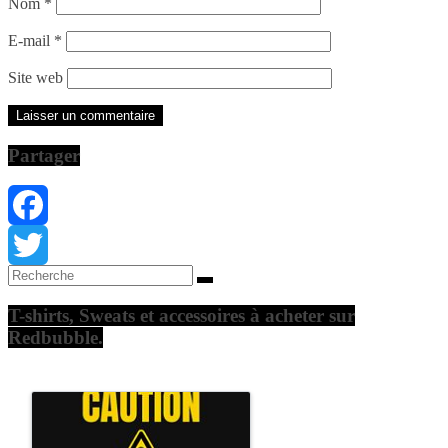
Nom
*
E-mail
*
Site web
Partager
Facebook
Twitter
T-shirts, Sweats et accessoires à acheter sur
Redbubble.