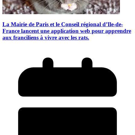
La Mairie de Paris et le Conseil régional d’Ile-de-
France lancent une application web pour apprendre
aux franciliens à vivre avec les rats.