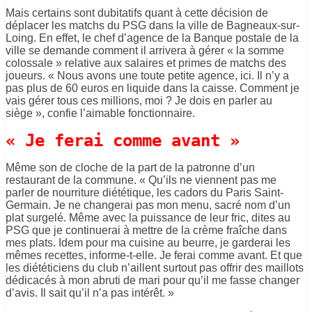
Mais certains sont dubitatifs quant à cette décision de
déplacer les matchs du PSG dans la ville de Bagneaux-sur-
Loing. En effet, le chef d’agence de la Banque postale de la
ville se demande comment il arrivera à gérer « la somme
colossale » relative aux salaires et primes de matchs des
joueurs. « Nous avons une toute petite agence, ici. Il n’y a
pas plus de 60 euros en liquide dans la caisse. Comment je
vais gérer tous ces millions, moi ? Je dois en parler au
siège », confie l’aimable fonctionnaire.
« Je ferai comme avant »
Même son de cloche de la part de la patronne d’un
restaurant de la commune. « Qu’ils ne viennent pas me
parler de nourriture diététique, les cadors du Paris Saint-
Germain. Je ne changerai pas mon menu, sacré nom d’un
plat surgelé. Même avec la puissance de leur fric, dites au
PSG que je continuerai à mettre de la crème fraîche dans
mes plats. Idem pour ma cuisine au beurre, je garderai les
mêmes recettes, informe-t-elle. Je ferai comme avant. Et que
les diététiciens du club n’aillent surtout pas offrir des maillots
dédicacés à mon abruti de mari pour qu’il me fasse changer
d’avis. Il sait qu’il n’a pas intérêt. »