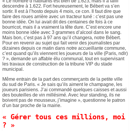
« Le nombre d’habitants est bien de 1.623, mais il a failli
descendre à 1.622. Fort heureusement, le Bébert va s’en
sortir. Il est à l’hosto depuis 4 mois, ce con. Il faut dire que
faire des roues arrière avec un tracteur tuné : c’est pas une
bonne idée. On lui avait dit des centaines de fois à ce
bourricot, mais il a vraiment la tête dure. C’est encore une
moins bonne idée avec 3 grammes d’alcool dans le sang.
Mais bon, c’est pas à 97 ans qu’il changera, notre Bébert.
Pour en revenir au sujet qui fait venir des journalistes par
dizaines depuis ce matin dans notre accueillante commune,
c’est quand qu’ils viennent les joueurs de la ville (Paris, ndlr)
? », demande un affable élu communal, tout en supervisant
les travaux de construction de la tribune VIP du stade
municipal.
Même entrain de la part des commerçants de la petite ville
du sud de Paris. « Je sais qu’ils aiment le champagne, les
joueurs parisiens. J’ai commandé quelques caisses et aussi
des bouteilles de vin millésimé. Avec leur standing, ils ne
boivent pas de mousseux, j’imagine », questionne le patron
d’un bar proche de la mairie.
« Gérer tous ces millions, moi
? »