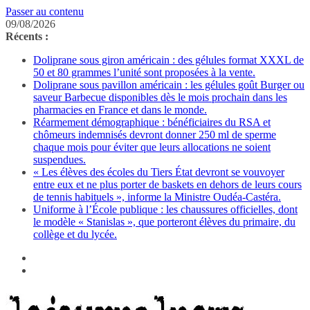
Passer au contenu
09/08/2026
Récents :
Doliprane sous giron américain : des gélules format XXXL de
50 et 80 grammes l’unité sont proposées à la vente.
Doliprane sous pavillon américain : les gélules goût Burger ou
saveur Barbecue disponibles dès le mois prochain dans les
pharmacies en France et dans le monde.
Réarmement démographique : bénéficiaires du RSA et
chômeurs indemnisés devront donner 250 ml de sperme
chaque mois pour éviter que leurs allocations ne soient
suspendues.
« Les élèves des écoles du Tiers État devront se vouvoyer
entre eux et ne plus porter de baskets en dehors de leurs cours
de tennis habituels », informe la Ministre Oudéa-Castéra.
Uniforme à l’École publique : les chaussures officielles, dont
le modèle « Stanislas », que porteront élèves du primaire, du
collège et du lycée.