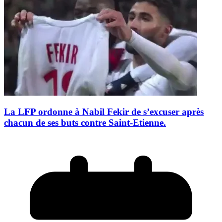
La LFP ordonne à Nabil Fekir de s’excuser après
chacun de ses buts contre Saint-Etienne.