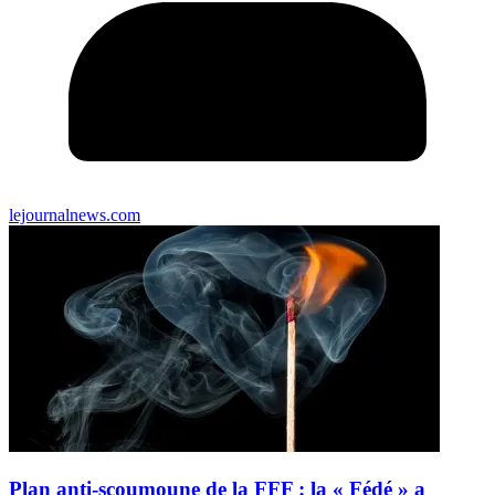
lejournalnews.com
Plan anti-scoumoune de la FFF : la « Fédé » a