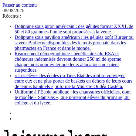
Passer au contenu
08/08/2026
Récents :
Doliprane sous giron américain : des gélules format XXXL de
50 et 80 grammes l’unité sont proposées à la vente.
Doliprane sous pavillon américain : les gélules goût Burger ou
saveur Barbecue disponibles dès le mois prochain dans les
pharmacies en France et dans le monde.
Réarmement démographique : bénéficiaires du RSA et
chômeurs indemnisés devront donner 250 ml de sperme
chaque mois pour éviter que leurs allocations ne soient
suspendues.
« Les élèves des écoles du Tiers État devront se vouvoyer
entre eux et ne plus porter de baskets en dehors de leurs cours
de tennis habituels », informe la Ministre Oudéa-Castéra.
Uniforme à l’École publique : les chaussures officielles, dont
le modèle « Stanislas », que porteront élèves du primaire, du
collège et du lycée.