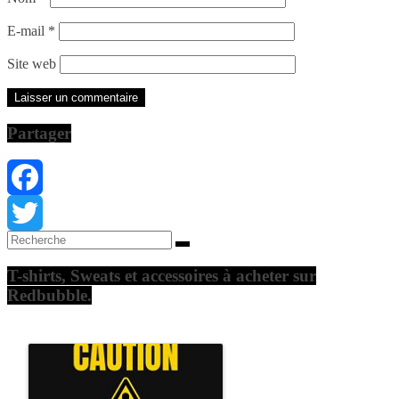
E-mail
*
Site web
Partager
Facebook
Twitter
T-shirts, Sweats et accessoires à acheter sur
Redbubble.