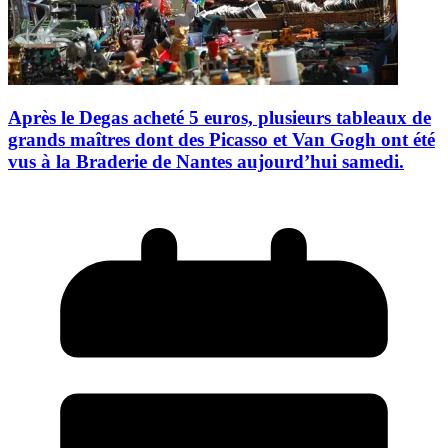
Après le Degas acheté 5 euros, plusieurs tableaux de
grands maîtres dont des Picasso et Van Gogh ont été
vus à la Braderie de Nantes aujourd’hui samedi.