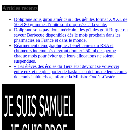
Articles récents
Doliprane sous giron américain : des gélules format XXXL de
50 et 80 grammes l’unité sont proposées à la vente.
Doliprane sous pavillon américain : les gélules goût Burger ou
saveur Barbecue disponibles dès le mois prochain dans les
pharmacies en France et dans le monde.
Réarmement démographique : bénéficiaires du RSA et
chômeurs indemnisés devront donner 250 ml de sperme
chaque mois pour éviter que leurs allocations ne soient
suspendues.
« Les élèves des écoles du Tiers État devront se vouvoyer
entre eux et ne plus porter de baskets en dehors de leurs cours
de tennis habituels », informe la Ministre Oudéa-Castéra.