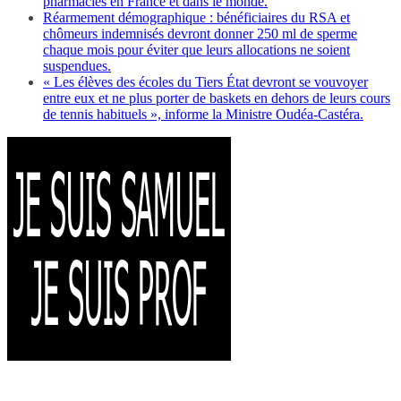
pharmacies en France et dans le monde.
Réarmement démographique : bénéficiaires du RSA et
chômeurs indemnisés devront donner 250 ml de sperme
chaque mois pour éviter que leurs allocations ne soient
suspendues.
« Les élèves des écoles du Tiers État devront se vouvoyer
entre eux et ne plus porter de baskets en dehors de leurs cours
de tennis habituels », informe la Ministre Oudéa-Castéra.