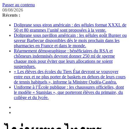
Passer au contenu
08/08/2026
Récents :
Doliprane sous giron américain : des gélules format XXXL de
50 et 80 grammes l’unité sont proposées à la vente.
Doliprane sous pavillon américain : les gélules goût Burger ou
saveur Barbecue disponibles dès le mois prochain dans les
pharmacies en France et dans le monde.
Réarmement démographique : bénéficiaires du RSA et
chômeurs indemnisés devront donner 250 ml de sperme
chaque mois pour éviter que leurs allocations ne soient
suspendues.
« Les élèves des écoles du Tiers État devront se vouvoyer
entre eux et ne plus porter de baskets en dehors de leurs cours
de tennis habituels », informe la Ministre Oudéa-Castéra.
Uniforme à l’École publique : les chaussures officielles, dont
le modèle « Stanislas », que porteront élèves du primaire, du
collège et du lycée.