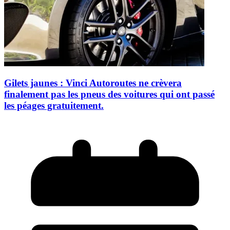
Gilets jaunes : Vinci Autoroutes ne crèvera
finalement pas les pneus des voitures qui ont passé
les péages gratuitement.