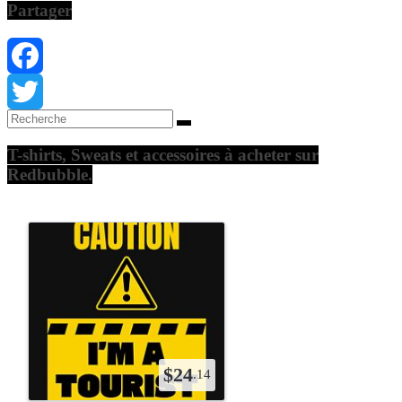
Partager
Facebook
Twitter
T-shirts, Sweats et accessoires à acheter sur
Redbubble.