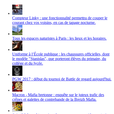
Compteur Linky : une fonctionnalité permettra de couper le
courant chez vos voisins, en cas de tapage nocturne.
Tous les espaces naturistes à Paris : les lieux et les horaires.
Uniforme à l’École publique : les chaussures officielles, dont
le modèle "Stanislas", que porteront élèves du primaire, du
collège et du lycée.
PGW 2017 : début du tournoi de Battle de regard aujourd'hui.
Macron - Mafia bretonne : enquête sur le juteux trafic des
crêpes et galettes de contrebande de la Breizh Mafia.