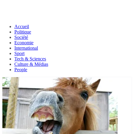
Accueil
Politique
Société
Economie
International
Sport
Tech & Sciences
Culture & Médias
People