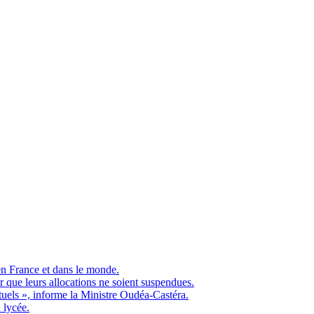
en France et dans le monde.
ue leurs allocations ne soient suspendues.
ituels », informe la Ministre Oudéa-Castéra.
 lycée.