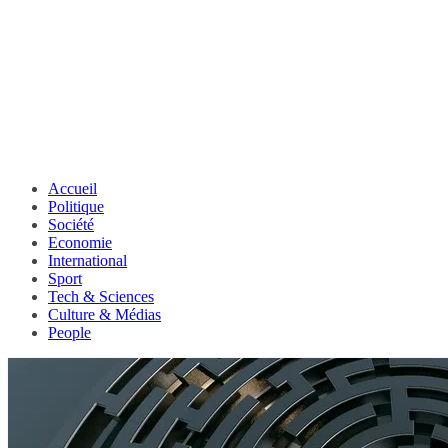
Accueil
Politique
Société
Economie
International
Sport
Tech & Sciences
Culture & Médias
People