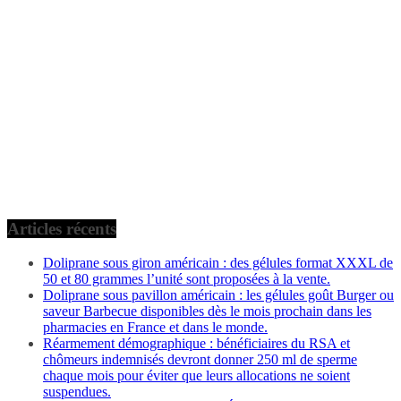
Articles récents
Doliprane sous giron américain : des gélules format XXXL de
50 et 80 grammes l’unité sont proposées à la vente.
Doliprane sous pavillon américain : les gélules goût Burger ou
saveur Barbecue disponibles dès le mois prochain dans les
pharmacies en France et dans le monde.
Réarmement démographique : bénéficiaires du RSA et
chômeurs indemnisés devront donner 250 ml de sperme
chaque mois pour éviter que leurs allocations ne soient
suspendues.