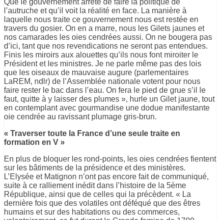
Que le gouvernement arrête de faire la politique de
l’autruche et qu’il voit la réalité en face. La manière à
laquelle nous traite ce gouvernement nous est restée en
travers du gosier. On en a marre, nous les Gilets jaunes et
nos camarades les oies cendrées aussi. On ne bougera pas
d’ici, tant que nos revendications ne seront pas entendues.
Finis les miroirs aux alouettes qu’ils nous font miroiter le
Président et les ministres. Je ne parle même pas des lois
que les oiseaux de mauvaise augure (parlementaires
LaREM, ndlr) de l’Assemblée nationale votent pour nous
faire rester le bac dans l’eau. On fera le pied de grue s’il le
faut, quitte à y laisser des plumes », hurle un Gilet jaune, tout
en contemplant avec gourmandise une dodue manifestante
oie cendrée au ravissant plumage gris-brun.
« Traverser toute la France d’une seule traite en
formation en V »
En plus de bloquer les rond-points, les oies cendrées fientent
sur les bâtiments de la présidence et des ministères.
L’Elysée et Matignon n’ont pas encore fait de communiqué,
suite à ce ralliement inédit dans l’histoire de la 5ème
République, ainsi que de celles qui la précèdent. « La
dernière fois que des volatiles ont déféqué que des êtres
humains et sur des habitations ou des commerces,