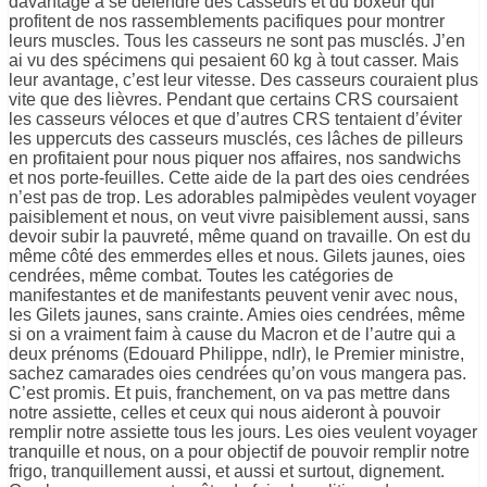
davantage à se défendre des casseurs et du boxeur qui
profitent de nos rassemblements pacifiques pour montrer
leurs muscles. Tous les casseurs ne sont pas musclés. J’en
ai vu des spécimens qui pesaient 60 kg à tout casser. Mais
leur avantage, c’est leur vitesse. Des casseurs couraient plus
vite que des lièvres. Pendant que certains CRS coursaient
les casseurs véloces et que d’autres CRS tentaient d’éviter
les uppercuts des casseurs musclés, ces lâches de pilleurs
en profitaient pour nous piquer nos affaires, nos sandwichs
et nos porte-feuilles. Cette aide de la part des oies cendrées
n’est pas de trop. Les adorables palmipèdes veulent voyager
paisiblement et nous, on veut vivre paisiblement aussi, sans
devoir subir la pauvreté, même quand on travaille. On est du
même côté des emmerdes elles et nous. Gilets jaunes, oies
cendrées, même combat. Toutes les catégories de
manifestantes et de manifestants peuvent venir avec nous,
les Gilets jaunes, sans crainte. Amies oies cendrées, même
si on a vraiment faim à cause du Macron et de l’autre qui a
deux prénoms (Edouard Philippe, ndlr), le Premier ministre,
sachez camarades oies cendrées qu’on vous mangera pas.
C’est promis. Et puis, franchement, on va pas mettre dans
notre assiette, celles et ceux qui nous aideront à pouvoir
remplir notre assiette tous les jours. Les oies veulent voyager
tranquille et nous, on a pour objectif de pouvoir remplir notre
frigo, tranquillement aussi, et aussi et surtout, dignement.