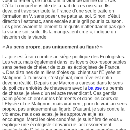
volontairement, ce fut durant la Grande famine de 1709.
C’était compréhensible de la part de ces oiseaux. Ils
devaient traverser toute la France d’une seule traite en
formation en V, sans poser une patte au sol. Sinon, c’était
direction l’estomac, sans escale sur le grill pour la cuisson.
Les gens avaient tellement faim qu’ils n’attendaient pas que
la viande soit suite. Ils la mangeaient crue », indique un
historien de la viande.
« Au sens propre, pas uniquement au figuré »
La joie est à son comble au siège politique des Ecologistes-
Les verts, mais également dans les foyers éco-responsables
sans pertes de chaleur de tous les écologistes de France.
« Des dizaines de milliers d’oies qui chient sur l’Elysée et
Matignon, à l’unisson, c’est génial, mon rêve est enfin
devenu réalité. Depuis que Macron a caressé dans le sens
du poil ces enfoirés de chasseurs avec la
baisse
du permis
de chasse, je rêve d’un tel acte revendicatif. Ces gentils
palmipèdes chient sur les bâtiments et dans les cours de
l’Elysée et de Matignon, mais vraiment, pour de vrai, au sens
propre, pas uniquement au figuré. D’autant, je suis contre la
violence, mais ces actes, je les approuve et je les
encourage. Merci les oies cendrées, je suis fière de vous »,
explique une écologiste convaincue, accessoirement
manifestante Gilet jaune pour nourrir les oies cendrées entre