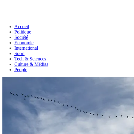
Accueil
Politique
Société
Economie
International
Sport
Tech & Sciences
Culture & Médias
People