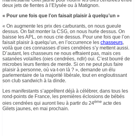
deux jets de fientes à l’Elysée ou à Matignon.
« Pour une fois que l’on faisait plaisir à quelqu’un »
« On augmente les prix des carburants, on nous gueule
dessus. On fait monter la CSG, on nous hurle dessus. On
baisse les APL, on nous crie dessus. Pour une fois que l’on
faisait plaisir à quelqu’un, en l’occurrence les
chasseurs
,
voilà que ces connasses d’oies cendrées s’y mettent aussi.
D’autant, les chasseurs ne nous effraient pas, mais ces
satanées volailles (oies cendrées, ndlr) oui. C’est bourré de
microbes leurs fientes de merde. Si on ne peut plus faire
plaisir à personne, où va-t-on là ? », demande un élu
parlementaire de la majorité libérale, tout en engloutissant
son club sandwich à la dinde.
Les manifestants s’apprêtent déjà à célébrer, dans tous les
rond-points de France, les premières éclosions de bébés
ème
oies cendrées qui auront lieu à partir du 24
acte des
Gilets jaunes, en mai prochain.