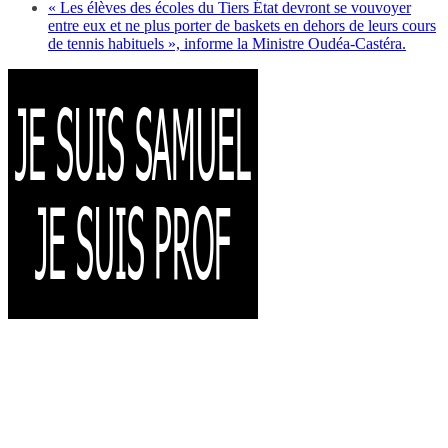
« Les élèves des écoles du Tiers État devront se vouvoyer
entre eux et ne plus porter de baskets en dehors de leurs cours
de tennis habituels », informe la Ministre Oudéa-Castéra.