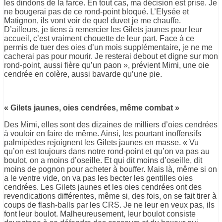
les dindons de la farce. En tout cas, ma décision est prise. Je
ne bougerai pas de ce rond-point bloqué. L’Elysée et
Matignon, ils vont voir de quel duvet je me chauffe.
D’ailleurs, je tiens à remercier les Gilets jaunes pour leur
accueil, c’est vraiment chouette de leur part. Face à ce
permis de tuer des oies d’un mois supplémentaire, je ne me
cacherai pas pour mourir. Je resterai debout et digne sur mon
rond-point, aussi fière qu’un paon », prévient Mimi, une oie
cendrée en colère, aussi bavarde qu’une pie.
« Gilets jaunes, oies cendrées, même combat »
Des Mimi, elles sont des dizaines de milliers d’oies cendrées
à vouloir en faire de même. Ainsi, les pourtant inoffensifs
palmipèdes rejoignent les Gilets jaunes en masse. « Vu
qu’on est toujours dans notre rond-point et qu’on va pas au
boulot, on a moins d’oseille. Et qui dit moins d’oseille, dit
moins de pognon pour acheter à bouffer. Mais là, même si on
a le ventre vide, on va pas les becter les gentilles oies
cendrées. Les Gilets jaunes et les oies cendrées ont des
revendications différentes, même si, des fois, on se fait tirer à
coups de flash-balls par les CRS. Je ne leur en veux pas, ils
font leur boulot. Malheureusement, leur boulot consiste