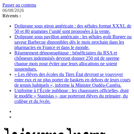
Passer au contenu
06/08/2026
Récents :
Doliprane sous giron américain : des gélules format XXXL de
50 et 80 grammes l’unité sont proposées à la vente.
Doliprane sous pavillon américain : les gélules goût Burger ou
saveur Barbecue disponibles dès le mois prochain dans les
pharmacies en France et dans le monde.
Réarmement démographique : bénéficiaires du RSA et
chômeurs indemnisés devront donner 250 ml de sperme
chaque mois pour éviter que leurs allocations ne soient
suspendues.
« Les élèves des écoles du Tiers État devront se vouvoyer
entre eux et ne plus porter de baskets en dehors de leurs cours
de tennis habituels », informe la Ministre Oudéa-Castéra.
Uniforme à l’École publique : les chaussures officielles, dont
le modèle « Stanislas », que porteront élèves du primaire, du
collège et du lycée.