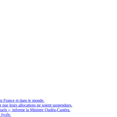
en France et dans le monde.
ue leurs allocations ne soient suspendues.
ituels », informe la Ministre Oudéa-Castéra.
 lycée.