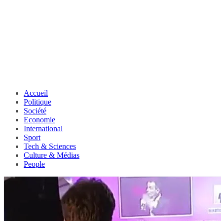
Accueil
Politique
Société
Economie
International
Sport
Tech & Sciences
Culture & Médias
People