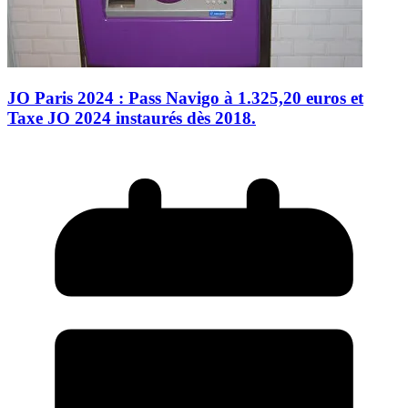
JO Paris 2024 : Pass Navigo à 1.325,20 euros et
Taxe JO 2024 instaurés dès 2018.