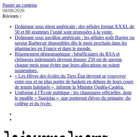
Passer au contenu
08/08/2026
Récents :
Doliprane sous giron américain : des gélules format XXXL de
50 et 80 grammes l’unité sont proposées à la vente.
Doliprane sous pavillon américain : les gélules goût Burger ou
saveur Barbecue disponibles dès le mois prochain dans les
pharmacies en France et dans le monde.
Réarmement démographique : bénéficiaires du RSA et
chômeurs indemnisés devront donner 250 ml de sperme
chaque mois pour éviter que leurs allocations ne soient
suspendues.
« Les élèves des écoles du Tiers État devront se vouvoyer
entre eux et ne plus porter de baskets en dehors de leurs cours
de tennis habituels », informe la Ministre Oudéa-Castéra.
Uniforme à l’École publique : les chaussures officielles, dont
le modèle « Stanislas », que porteront élèves du primaire, du
collège et du lycée.