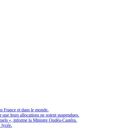
en France et dans le monde.
ue leurs allocations ne soient suspendues.
ituels », informe la Ministre Oudéa-Castéra.
 lycée.