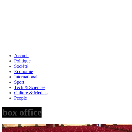
Accueil
Politique
Société
Economie
International
Sport
Tech & Sciences
Culture & Médias
People
box office