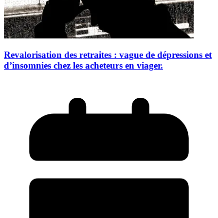
Revalorisation des retraites : vague de dépressions et
d’insomnies chez les acheteurs en viager.