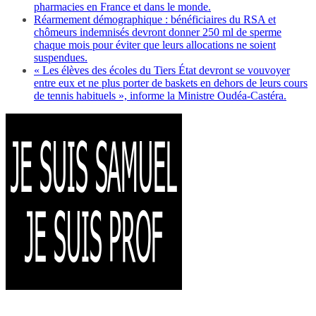
pharmacies en France et dans le monde.
Réarmement démographique : bénéficiaires du RSA et
chômeurs indemnisés devront donner 250 ml de sperme
chaque mois pour éviter que leurs allocations ne soient
suspendues.
« Les élèves des écoles du Tiers État devront se vouvoyer
entre eux et ne plus porter de baskets en dehors de leurs cours
de tennis habituels », informe la Ministre Oudéa-Castéra.