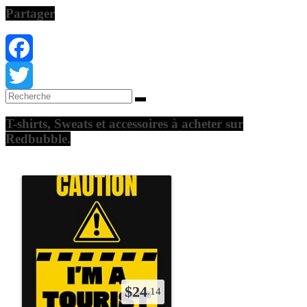
Partager
Facebook
Twitter
T-shirts, Sweats et accessoires à acheter sur
Redbubble.