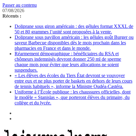
Passer au contenu
07/08/2026
Récents :
Doliprane sous giron américain : des gélules format XXXL de
50 et 80 grammes l’unité sont proposées à la vente.
Doliprane sous pavillon américain : les gélules goût Burger ou
saveur Barbecue disponibles dès le mois prochain dans les
pharmacies en France et dans le monde.
Réarmement démographique : bénéficiaires du RSA et
chômeurs indemnisés devront donner 250 ml de sperme
chaque mois pour éviter que leurs allocations ne soient
suspendues.
« Les élèves des écoles du Tiers État devront se vouvoyer
entre eux et ne plus porter de baskets en dehors de leurs cours
de tennis habituels », informe la Ministre Oudéa-Castéra.
Uniforme à l’École publique : les chaussures officielles, dont
le modèle « Stanislas », que porteront élèves du primaire, du
collège et du lycée.