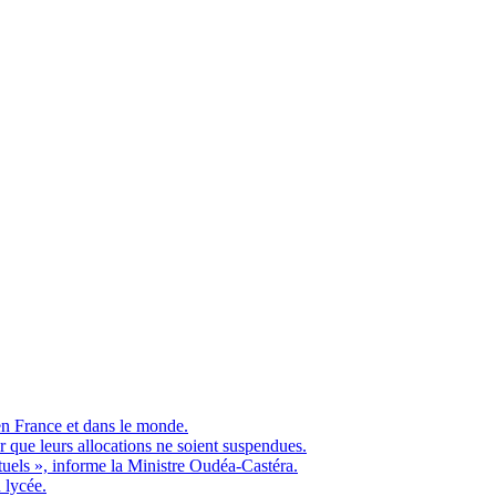
en France et dans le monde.
ue leurs allocations ne soient suspendues.
ituels », informe la Ministre Oudéa-Castéra.
 lycée.