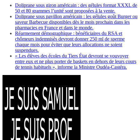
Doliprane sous giron américain : des gélules format XXXL de
50 et 80 grammes l’unité sont proposées à la vente.
Doliprane sous pavillon américain : les gélules goût Burger ou
saveur Barbecue disponibles dès le mois prochain dans les
pharmacies en France et dans le monde.
Réarmement démographique : bénéficiaires du RSA et
chômeurs indemnisés devront donner 250 ml de sperme
chaque mois pour éviter que leurs allocations ne soient
suspendues.
« Les élèves des écoles du Tiers État devront se vouvoyer
entre eux et ne plus porter de baskets en dehors de leurs cours
de tennis habituels », informe la Ministre Oudéa-Castéra.