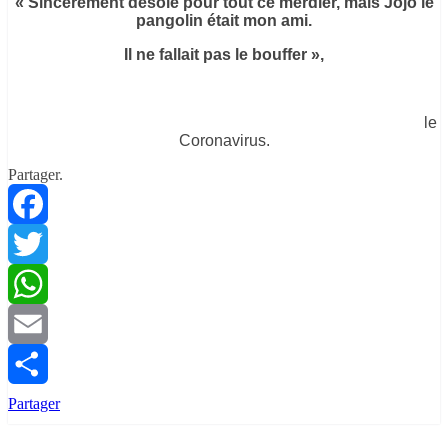
« Sincèrement désolé pour tout ce merdier, mais Jojo le
pangolin était mon ami.
Il ne fallait pas le bouffer »,
le
Coronavirus.
Partager.
Facebook
Twitter
WhatsApp
Email
Partager