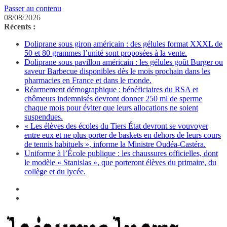
Passer au contenu
08/08/2026
Récents :
Doliprane sous giron américain : des gélules format XXXL de
50 et 80 grammes l’unité sont proposées à la vente.
Doliprane sous pavillon américain : les gélules goût Burger ou
saveur Barbecue disponibles dès le mois prochain dans les
pharmacies en France et dans le monde.
Réarmement démographique : bénéficiaires du RSA et
chômeurs indemnisés devront donner 250 ml de sperme
chaque mois pour éviter que leurs allocations ne soient
suspendues.
« Les élèves des écoles du Tiers État devront se vouvoyer
entre eux et ne plus porter de baskets en dehors de leurs cours
de tennis habituels », informe la Ministre Oudéa-Castéra.
Uniforme à l’École publique : les chaussures officielles, dont
le modèle « Stanislas », que porteront élèves du primaire, du
collège et du lycée.