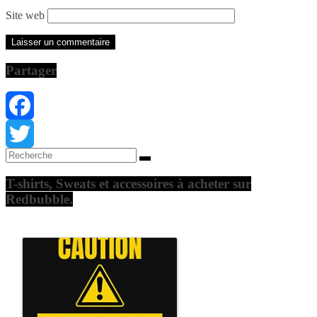
Site web
Partager
Facebook
Twitter
T-shirts, Sweats et accessoires à acheter sur
Redbubble.