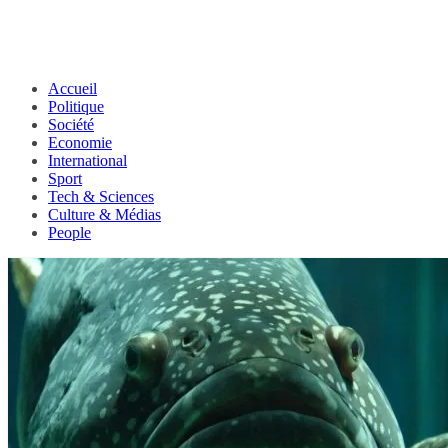
Accueil
Politique
Société
Economie
International
Sport
Tech & Sciences
Culture & Médias
People