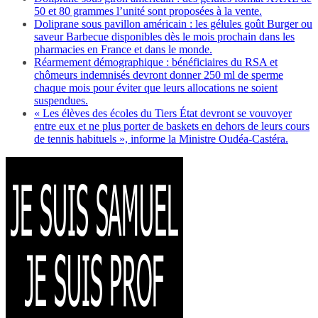
50 et 80 grammes l’unité sont proposées à la vente.
Doliprane sous pavillon américain : les gélules goût Burger ou
saveur Barbecue disponibles dès le mois prochain dans les
pharmacies en France et dans le monde.
Réarmement démographique : bénéficiaires du RSA et
chômeurs indemnisés devront donner 250 ml de sperme
chaque mois pour éviter que leurs allocations ne soient
suspendues.
« Les élèves des écoles du Tiers État devront se vouvoyer
entre eux et ne plus porter de baskets en dehors de leurs cours
de tennis habituels », informe la Ministre Oudéa-Castéra.