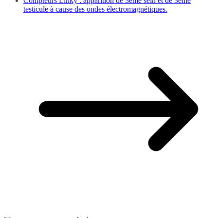
Compteurs Linky : apparition de 3ème sein et de 3ème
testicule à cause des ondes électromagnétiques.