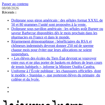
Passer au contenu
08/08/2026
Récents :
Doliprane sous giron américain : des gélules format XXXL de
50 et 80 grammes l’unité sont proposées à la vente.
Doliprane sous pavillon américain : les gélules goût Burger ou
saveur Barbecue disponibles dès le mois prochain dans les
pharmacies en France et dans le monde.
Réarmement démographique : bénéficiaires du RSA et
chômeurs indemnisés devront donner 250 ml de sperme
chaque mois pour éviter que leurs allocations ne soient
suspendues.
« Les élèves des écoles du Tiers État devront se vouvoyer
entre eux et ne plus porter de baskets en dehors de leurs cours
de tennis habituels », informe la Ministre Oudéa-Castéra.
Uniforme à l’École publique : les chaussures officielles, dont
le modèle « Stanislas », que porteront élèves du primaire, du
collège et du lycée.