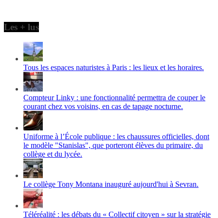
Les + lus
Tous les espaces naturistes à Paris : les lieux et les horaires.
Compteur Linky : une fonctionnalité permettra de couper le
courant chez vos voisins, en cas de tapage nocturne.
Uniforme à l’École publique : les chaussures officielles, dont
le modèle "Stanislas", que porteront élèves du primaire, du
collège et du lycée.
Le collège Tony Montana inauguré aujourd'hui à Sevran.
Téléréalité : les débats du « Collectif citoyen » sur la stratégie