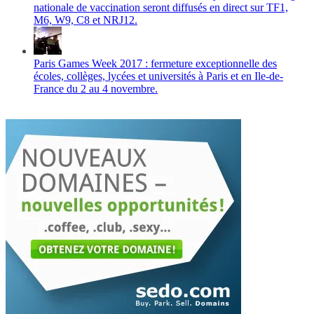
nationale de vaccination seront diffusés en direct sur TF1,
M6, W9, C8 et NRJ12.
Paris Games Week 2017 : fermeture exceptionnelle des
écoles, collèges, lycées et universités à Paris et en Ile-de-
France du 2 au 4 novembre.