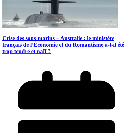
Crise des sous-marins – Australie : le ministère
français de l’Économie et du Romantisme a-t-il été
trop tendre et naïf ?