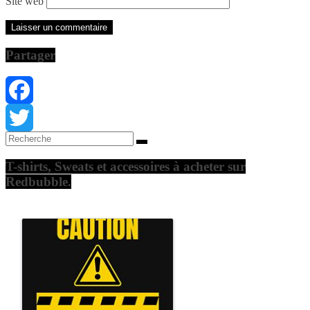
Site web
Partager
Facebook
Twitter
T-shirts, Sweats et accessoires à acheter sur
Redbubble.