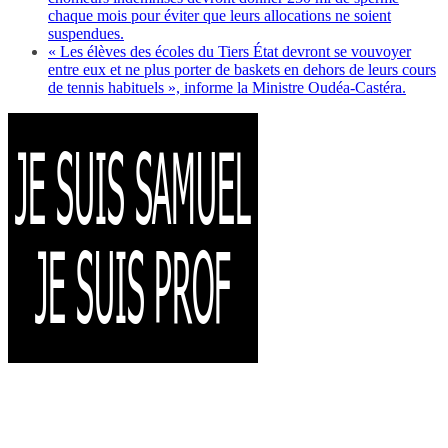
chaque mois pour éviter que leurs allocations ne soient
suspendues.
« Les élèves des écoles du Tiers État devront se vouvoyer
entre eux et ne plus porter de baskets en dehors de leurs cours
de tennis habituels », informe la Ministre Oudéa-Castéra.