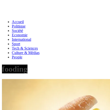
Accueil
Politique
Société
Economie
International
Sport
Tech & Sciences
Culture & Médias
People
fooding