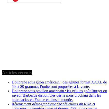
Articles récents
Doliprane sous giron américain : des gélules format XXXL de
50 et 80 grammes l’unité sont proposées à la vente.
Doliprane sous pavillon américain : les gélules goût Burger ou
saveur Barbecue disponibles dès le mois prochain dans les
pharmacies en France et dans le monde.
Réarmement démographique : bénéficiaires du RSA et
chômeurs indemnisés devront donner 250 ml de sperme