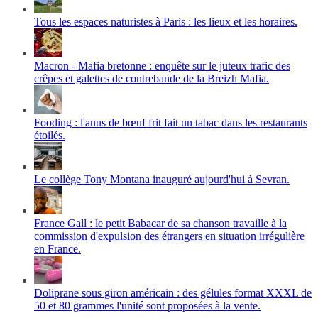
Tous les espaces naturistes à Paris : les lieux et les horaires.
Macron - Mafia bretonne : enquête sur le juteux trafic des
crêpes et galettes de contrebande de la Breizh Mafia.
Fooding : l'anus de bœuf frit fait un tabac dans les restaurants
étoilés.
Le collège Tony Montana inauguré aujourd'hui à Sevran.
France Gall : le petit Babacar de sa chanson travaille à la
commission d'expulsion des étrangers en situation irrégulière
en France.
Doliprane sous giron américain : des gélules format XXXL de
50 et 80 grammes l'unité sont proposées à la vente.