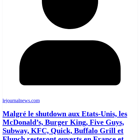
lejournalnews.com
Malgré le shutdown aux Etats-Unis, les
McDonald’s, Burger King, Five Guys,
Subway, KFC, Quick, Buffalo Grill et
Flunch resteront ouverts en France et