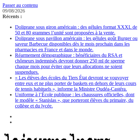
Passer au contenu
09/08/2026
Récents :
Doliprane sous giron américain : des gélules format XXXL de
50 et 80 grammes l’unité sont proposées à la vente.
Doliprane sous pavillon américain : les gélules goût Burger ou
saveur Barbecue disponibles dès le mois prochain dans les
pharmacies en France et dans le monde.
Réarmement démographique : bénéficiaires du RSA et
chômeurs indemnisés devront donner 250 ml de sperme
chaque mois pour éviter que leurs allocations ne soient
suspendues.
« Les élèves des écoles du Tiers État devront se vouvoyer
entre eux et ne plus porter de baskets en dehors de leurs cours
de tennis habituels », informe la Ministre Oudéa-Castéra.
Uniforme à l’École publique : les chaussures officielles, dont
le modèle « Stanislas », que porteront élèves du primaire, du
collège et du lycée.