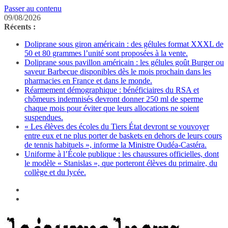
Passer au contenu
09/08/2026
Récents :
Doliprane sous giron américain : des gélules format XXXL de
50 et 80 grammes l’unité sont proposées à la vente.
Doliprane sous pavillon américain : les gélules goût Burger ou
saveur Barbecue disponibles dès le mois prochain dans les
pharmacies en France et dans le monde.
Réarmement démographique : bénéficiaires du RSA et
chômeurs indemnisés devront donner 250 ml de sperme
chaque mois pour éviter que leurs allocations ne soient
suspendues.
« Les élèves des écoles du Tiers État devront se vouvoyer
entre eux et ne plus porter de baskets en dehors de leurs cours
de tennis habituels », informe la Ministre Oudéa-Castéra.
Uniforme à l’École publique : les chaussures officielles, dont
le modèle « Stanislas », que porteront élèves du primaire, du
collège et du lycée.